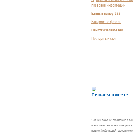
правовой информации
Единый номер 122
Банкротство физлиц
Памятки заявителям
Паспортный стол
Сложности с пол
Решаем вместе
Сообщите об этом
* Данная форма не предназначена дл
предоставляет возможность направить 
позднее 8 рабочих дней после дня его р