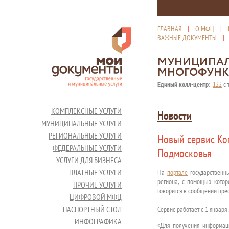
ГЛАВНАЯ
|
О МФЦ
|
ВАЖНЫЕ ДОКУМЕНТЫ
МУНИЦИПАЛ
МНОГОФУНК
Единый колл-центр:
122
с 
КОМПЛЕКСНЫЕ УСЛУГИ
Новости
МУНИЦИПАЛЬНЫЕ УСЛУГИ
РЕГИОНАЛЬНЫЕ УСЛУГИ
Новый сервис Ком
ФЕДЕРАЛЬНЫЕ УСЛУГИ
Подмосковья
УСЛУГИ ДЛЯ БИЗНЕСА
ПЛАТНЫЕ УСЛУГИ
На
портале
государственны
региона, с помощью котор
ПРОЧИЕ УСЛУГИ
говорится в сообщении пре
ЦИФРОВОЙ МФЦ
ПАСПОРТНЫЙ СТОЛ
Сервис работает с 1 января 
ИНФОГРАФИКА
«Для получения информаци