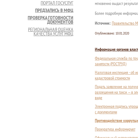
ПОРТАЛ ГОСУСЛУГ
мгновенно выдаст результат
ПРЕДЗАПИСЬ В МФЦ
Более подробную информаци
ПРОВЕРКА ГОТОВНОСТИ
ДОКУМЕНТОВ
Источник:
Правительство М
РЕГИОНАЛЬНАЯ ОЦЕНКА
КАЧЕСТВА УСЛУГ МФЦ
Опубликовано:
10.01.2020
Информация органов влас
Федеральная служба по тру
занятости (РОСТРУД)
Налоговая инспекция - об 
кадастровой стоимости
Подать заявление на получ
разрешения на такси — в э
виде
Электронная подпись упрощ
с документами
Противодействие коррупц
Прокуратура информирует
Официальный интернет-пор