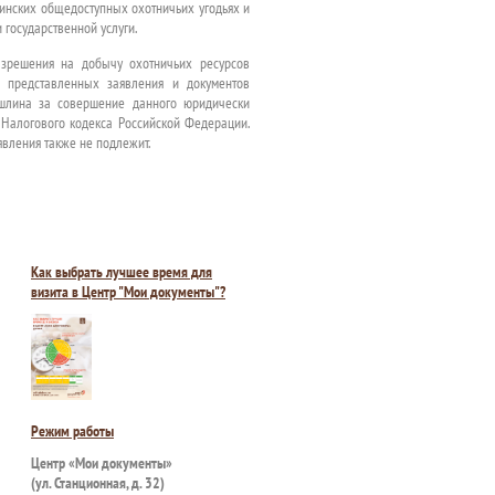
инских общедоступных охотничьих угодьях и
 государственной услуги.
азрешения на добычу охотничьих ресурсов
я представленных заявления и документов
ошлина за совершение данного юридически
0 Налогового кодекса Российской Федерации.
явления также не подлежит.
Как выбрать лучшее время для
визита в Центр "Мои документы"?
Режим работы
Центр «Мои документы»
(ул. Станционная, д. 32)