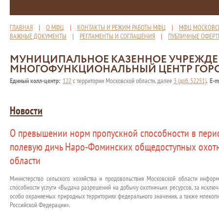
ГЛАВНАЯ
|
О МФЦ
|
КОНТАКТЫ И РЕЖИМ РАБОТЫ МФЦ
|
МФЦ МОСКОВС
ВАЖНЫЕ ДОКУМЕНТЫ
|
РЕГЛАМЕНТЫ И СОГЛАШЕНИЯ
|
ПУБЛИЧНЫЕ ОФЕР
МУНИЦИПАЛЬНОЕ КАЗЕННОЕ УЧРЕЖД
МНОГОФУНКЦИОНАЛЬНЫЙ ЦЕНТР ГОР
Единый колл-центр:
122
с территории Московской области, далее
3 (доб. 52251)
,
E-m
Новости
О превышении норм пропускной способности в пери
полевую дичь Наро-Фоминских общедоступных охот
области
Министерство сельского хозяйства и продовольствия Московской области инфо
способности услуги «Выдача разрешений на добычу охотничьих ресурсов, за исклю
особо охраняемых природных территориях федерального значения, а также млекопи
Российской Федерации».