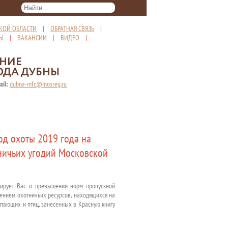
КОЙ ОБЛАСТИ
|
ОБРАТНАЯ СВЯЗЬ
|
ТЫ
|
ВАКАНСИИ
|
ВИДЕО
|
ЕНИЕ
ОДА ДУБНЫ
ail:
dubna-mfc@mosreg.ru
од охоты 2019 года на
ничьих угодий Московской
рмирует Вас о превышении норм пропускной
чением охотничьих ресурсов, находящихся на
тающих и птиц, занесенных в Красную книгу