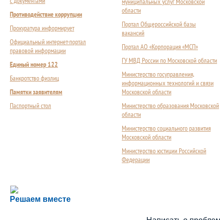
с документами
муниципальных услуг Московской
области
Противодействие коррупции
Портал Общероссийской базы
Прокуратура информирует
вакансий
Официальный интернет-портал
Портал АО «Корпорация «МСП»
правовой информации
ГУ МВД России по Московской области
Единый номер 122
Министерство госуправления,
Банкротство физлиц
информационных технологий и связи
Памятки заявителям
Московской области
Паспортный стол
Министерство образования Московской
области
Министерство социального развития
Московской области
Министерство юстиции Российской
Федерации
Сложности с получением социальной выплаты или 
Решаем вместе
Сообщите об этом