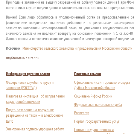
При подаче заявлений на выдачу разрешений на добычу полевой дичи в Наро-Фом
получении, в случае подачи данного заявления, возможного отказа в предоставлении
Важно! Если лицо обратилось в уполномоченный орган за предоставлением р
(совершением юридически значимого действия) и по результатам рассмотрени
заявителю направлен мотивированный отказ, то уплаченная государственная п
значимого действия не подлежит возврату на основании положений п. 1 ст. 333.4
Данная пошлина не является излишне уплаченной и зачету при повторной подаче за
Источник:
Министерство сельского хозяйства и продовольствия Московской области
Опубликовано:
12.09.2019
Информация органов власти
Полезные ссылки
Федеральная служба по труду и
Официальный сайт городского округа
занятости (РОСТРУД)
Дубны Московской области
Налоговая инспекция - об исправлении
Социальный фонд России
кадастровой стоимости
Федеральная налоговая служба
Подать заявление на получение
Росреестр
разрешения на такси — в электронном
виде
Портал государственных услуг
Электронная подпись упрощает работу
Портал государственных и