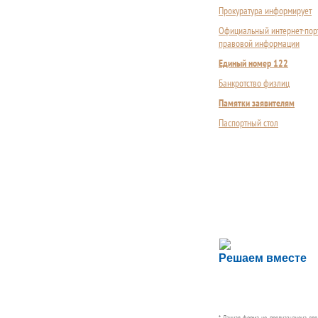
Прокуратура информирует
Официальный интернет-пор
правовой информации
Единый номер 122
Банкротство физлиц
Памятки заявителям
Паспортный стол
Сложности с пол
Решаем вместе
Сообщите об этом
* Данная форма не предназначена дл