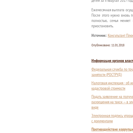
детей за II квартал 2017 г
Ежемесячная выплата осуще
После этого нужно вновь п
полностью, семья меняет
приостановить.
Источник:
Консультант Плю
Опубликовано:
11.01.2018
Информация органов влас
Федеральная служба по тру
занятости (РОСТРУД)
Налоговая инспекция - об 
кадастровой стоимости
Подать заявление на получ
разрешения на такси — в э
виде
Электронная подпись упрощ
с документами
Противодействие коррупц