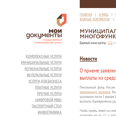
ГЛАВНАЯ
|
О МФЦ
|
ВАЖНЫЕ ДОКУМЕНТЫ
МУНИЦИПАЛ
МНОГОФУНК
Единый колл-центр:
122
с 
КОМПЛЕКСНЫЕ УСЛУГИ
Новости
МУНИЦИПАЛЬНЫЕ УСЛУГИ
РЕГИОНАЛЬНЫЕ УСЛУГИ
О приеме заявле
ФЕДЕРАЛЬНЫЕ УСЛУГИ
выплаты из средс
УСЛУГИ ДЛЯ БИЗНЕСА
ПЛАТНЫЕ УСЛУГИ
Пенсионный фонд России
материнского капитала
. В
ПРОЧИЕ УСЛУГИ
усыновлен после 1 января 2
ЦИФРОВОЙ МФЦ
выплаты. Одновременно род
ПАСПОРТНЫЙ СТОЛ
Чтобы понять, имеет ли се
ИНФОГРАФИКА
разделить ее на 12, а пот