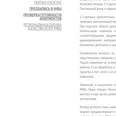
ПОРТАЛ ГОСУСЛУГ
величина меньше 1,5-кратн
ПРЕДЗАПИСЬ В МФЦ
Пенсионный фонд и подават
ПРОВЕРКА ГОТОВНОСТИ
1,5-кратные прожиточные
ДОКУМЕНТОВ
приведен максимальный мес
РЕГИОНАЛЬНАЯ ОЦЕНКА
При подсчете общего доход
КАЧЕСТВА УСЛУГ МФЦ
компенсации, алименты
соответствующими докум
единовременной материа
банковских депозитов и сда
Ежемесячная выплата не 
недостоверные сведения о 
Подать заявление на устан
ребенка. Если обратиться в
средства в том числе и за 
заявления.
Заявление о назначении е
МФЦ. Закон отводит Пенси
капитал и еще десять рабоч
организации.
Размер выплаты тоже завис
квартал предшествующего г