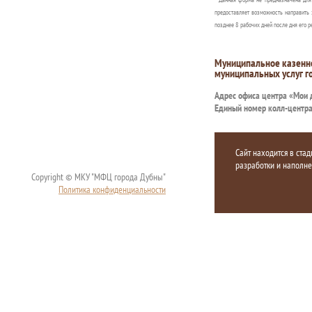
предоставляет возможность направить 
позднее 8 рабочих дней после дня его р
Муниципальное казенн
муниципальных услуг г
Адрес офиса центра «Мои
Единый номер колл-центр
Сайт находится в стад
разработки и наполн
Copyright © МКУ "МФЦ города Дубны"
Политика конфиденциальности