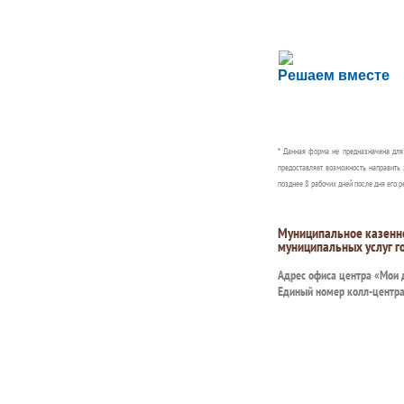
Сложности с пол
Решаем вместе
Сообщите об этом
* Данная форма не предназначена дл
предоставляет возможность направить 
позднее 8 рабочих дней после дня его р
Муниципальное казенн
муниципальных услуг г
Адрес офиса центра «Мои
Единый номер колл-центр