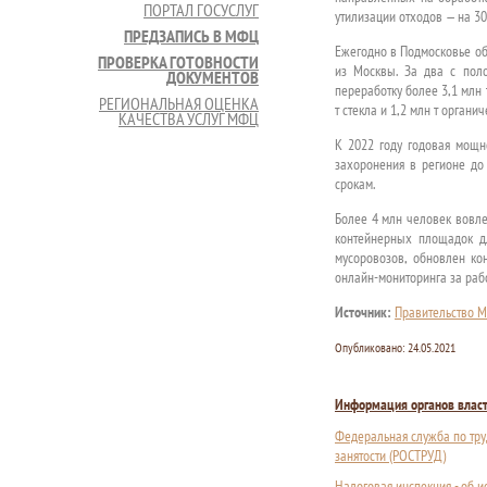
ПОРТАЛ ГОСУСЛУГ
утилизации отходов — на 3
ПРЕДЗАПИСЬ В МФЦ
Ежегодно в Подмосковье об
ПРОВЕРКА ГОТОВНОСТИ
из Москвы. За два с пол
ДОКУМЕНТОВ
переработку более 3,1 млн т
РЕГИОНАЛЬНАЯ ОЦЕНКА
т стекла и 1,2 млн т органи
КАЧЕСТВА УСЛУГ МФЦ
К 2022 году годовая мощно
захоронения в регионе до
срокам.
Более 4 млн человек вовле
контейнерных площадок дл
мусоровозов, обновлен ко
онлайн-мониторинга за раб
Источник:
Правительство М
Опубликовано:
24.05.2021
Информация органов влас
Федеральная служба по тру
занятости (РОСТРУД)
Налоговая инспекция - об 