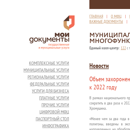
ГЛАВНАЯ
|
О МФЦ
|
ВАЖНЫЕ ДОКУМЕНТЫ
МУНИЦИПАЛ
МНОГОФУНК
Единый колл-центр:
122
с 
КОМПЛЕКСНЫЕ УСЛУГИ
Новости
МУНИЦИПАЛЬНЫЕ УСЛУГИ
РЕГИОНАЛЬНЫЕ УСЛУГИ
Объем захоронени
ФЕДЕРАЛЬНЫЕ УСЛУГИ
к 2022 году
УСЛУГИ ДЛЯ БИЗНЕСА
ПЛАТНЫЕ УСЛУГИ
В рамках национального п
сократить в два раза к 20
ПРОЧИЕ УСЛУГИ
Хромушина.
ЦИФРОВОЙ МФЦ
ПАСПОРТНЫЙ СТОЛ
«Менее чем за два года в
полигоны, введены в экс
ИНФОГРАФИКА
направленных на обработк