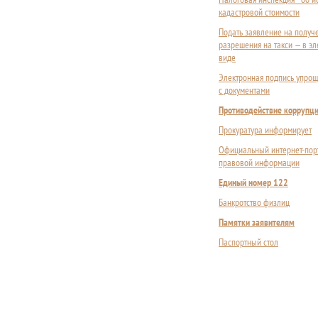
кадастровой стоимости
Подать заявление на получ
разрешения на такси — в э
виде
Электронная подпись упрощ
с документами
Противодействие коррупц
Прокуратура информирует
Официальный интернет-пор
правовой информации
Единый номер 122
Банкротство физлиц
Памятки заявителям
Паспортный стол