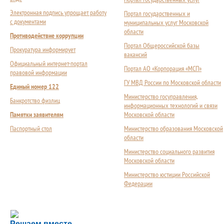
Электронная подпись упрощает работу
Портал государственных и
с документами
муниципальных услуг Московской
области
Противодействие коррупции
Портал Общероссийской базы
Прокуратура информирует
вакансий
Официальный интернет-портал
Портал АО «Корпорация «МСП»
правовой информации
ГУ МВД России по Московской области
Единый номер 122
Министерство госуправления,
Банкротство физлиц
информационных технологий и связи
Памятки заявителям
Московской области
Паспортный стол
Министерство образования Московской
области
Министерство социального развития
Московской области
Министерство юстиции Российской
Федерации
Сложности с получением социальной выплаты или 
Решаем вместе