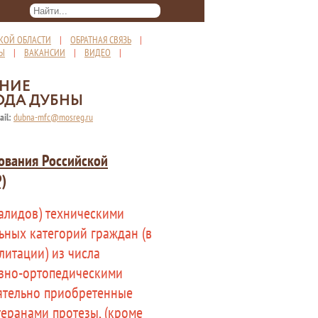
КОЙ ОБЛАСТИ
|
ОБРАТНАЯ СВЯЗЬ
|
ТЫ
|
ВАКАНСИИ
|
ВИДЕО
|
ЕНИЕ
ОДА ДУБНЫ
ail:
dubna-mfc@mosreg.ru
ования Российской
Р)
валидов) техническими
ьных категорий граждан (в
литации) из числа
езно-ортопедическими
оятельно приобретенные
теранами протезы, (кроме