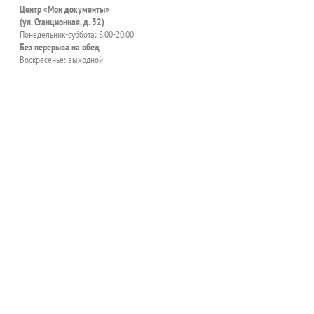
Центр «Мои документы»
(ул. Станционная, д. 32)
Понедельник-суббота: 8.00-20.00
Без перерыва на обед
Воскресенье: выходной
пособия?