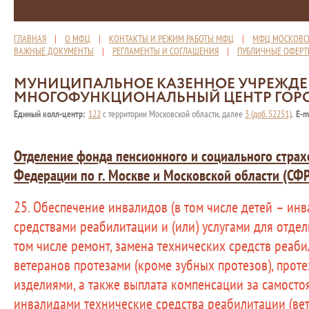
ГЛАВНАЯ
|
О МФЦ
|
КОНТАКТЫ И РЕЖИМ РАБОТЫ МФЦ
|
МФЦ МОСКОВС
ВАЖНЫЕ ДОКУМЕНТЫ
|
РЕГЛАМЕНТЫ И СОГЛАШЕНИЯ
|
ПУБЛИЧНЫЕ ОФЕР
МУНИЦИПАЛЬНОЕ КАЗЕННОЕ УЧРЕЖД
МНОГОФУНКЦИОНАЛЬНЫЙ ЦЕНТР ГОР
Единый колл-центр:
122
с территории Московской области, далее
3 (доб. 52251)
,
E-m
Отделение фонда пенсионного и социального страх
Федерации по г. Москве и Московской области (СФ
25. Обеспечение инвалидов (в том числе детей – ин
средствами реабилитации и (или) услугами для отдел
том числе ремонт, замена технических средств реаби
ветеранов протезами (кроме зубных протезов), прот
изделиями, а также выплата компенсации за самост
инвалидами технические средства реабилитации (ве