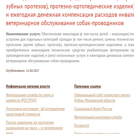
зубных протезов), протезно-ортопедические изделия)
и ежегодная денежная компенсация расходов инвал
ветеринарное обслуживание собак-проводников
Наименование услуги:
Обеспечение инвалидов (в том числе детей – инвалидов) те
услугами для отдельных категорий граждан (в том числе ремонт, замена технически
протезами (кроме зубных протезов), протезно-ортопедическими изделиями, а та
приобретенные инвалидами технические средства реабилитации (ветеранами про
ортопедические изделия) и (или) оплаченные услуги и ежегодная денежная компе
ветеринарное обслуживание собак-проводников.
Опубликовано:
11.04.2017
Информация органов власти
Полезные ссылки
Федеральная служба по труду и
Официальный сайт городского округа
занятости (РОСТРУД)
Дубны Московской области
Налоговая инспекция - об исправлении
Социальный фонд России
кадастровой стоимости
Федеральная налоговая служба
Подать заявление на получение
Росреестр
разрешения на такси — в электронном
виде
Портал государственных услуг