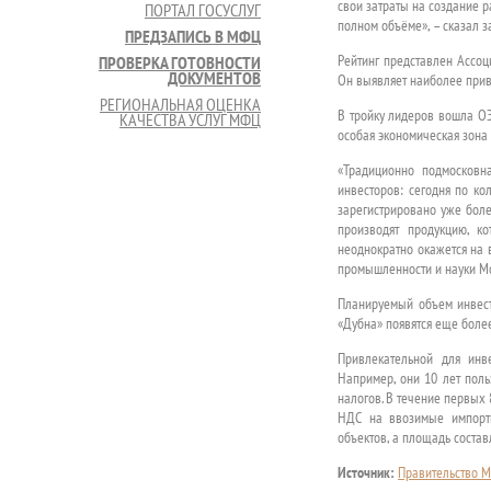
свои затраты на создание р
ПОРТАЛ ГОСУСЛУГ
полном объёме», – сказал 
ПРЕДЗАПИСЬ В МФЦ
Рейтинг представлен Ассоц
ПРОВЕРКА ГОТОВНОСТИ
ДОКУМЕНТОВ
Он выявляет наиболее прив
РЕГИОНАЛЬНАЯ ОЦЕНКА
В тройку лидеров вошла ОЭ
КАЧЕСТВА УСЛУГ МФЦ
особая экономическая зона 
«Традиционно подмосковн
инвесторов: сегодня по к
зарегистрировано уже боле
производят продукцию, к
неоднократно окажется на 
промышленности и науки Мо
Планируемый объем инвест
«Дубна» появятся еще более
Привлекательной для инв
Например, они 10 лет поль
налогов. В течение первых 
НДС на ввозимые импортн
объектов, а площадь составл
Источник:
Правительство М