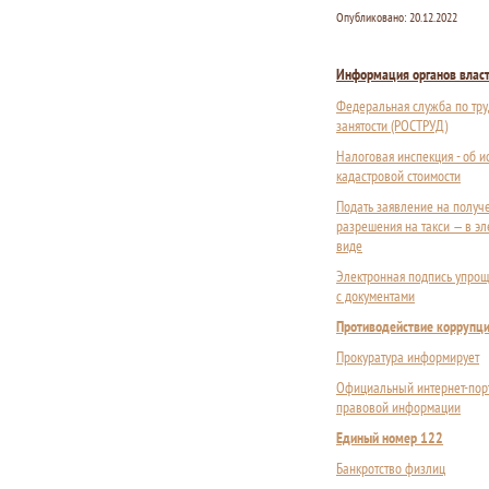
Опубликовано:
20.12.2022
Информация органов влас
Федеральная служба по тру
занятости (РОСТРУД)
Налоговая инспекция - об 
кадастровой стоимости
Подать заявление на получ
разрешения на такси — в э
виде
Электронная подпись упрощ
с документами
Противодействие коррупц
Прокуратура информирует
Официальный интернет-пор
правовой информации
Единый номер 122
Банкротство физлиц