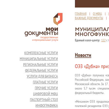
ГЛАВНАЯ
|
О МФЦ
|
ВАЖНЫЕ ДОКУМЕНТЫ
МУНИЦИПАЛ
МНОГОФУНК
Единый колл-центр:
122
с 
КОМПЛЕКСНЫЕ УСЛУГИ
Новости
МУНИЦИПАЛЬНЫЕ УСЛУГИ
РЕГИОНАЛЬНЫЕ УСЛУГИ
ОЭЗ «Дубна» при
ФЕДЕРАЛЬНЫЕ УСЛУГИ
ОЭЗ «Дубна» получила «се
УСЛУГИ ДЛЯ БИЗНЕСА
Российской Федерации, зан
ПЛАТНЫЕ УСЛУГИ
Московской области. За 17
ПРОЧИЕ УСЛУГИ
около 5,7 тысяч специал
федеральный бюджеты.
ЦИФРОВОЙ МФЦ
ПАСПОРТНЫЙ СТОЛ
«Механизм ОЭЗ продолжае
ИНФОГРАФИКА
платежей резидентов ОЭЗ у