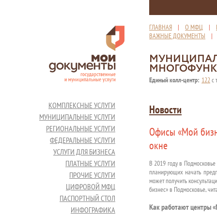
ГЛАВНАЯ
|
О МФЦ
|
ВАЖНЫЕ ДОКУМЕНТЫ
МУНИЦИПАЛ
МНОГОФУНК
Единый колл-центр:
122
с 
КОМПЛЕКСНЫЕ УСЛУГИ
Новости
МУНИЦИПАЛЬНЫЕ УСЛУГИ
РЕГИОНАЛЬНЫЕ УСЛУГИ
Офисы «Мой бизн
ФЕДЕРАЛЬНЫЕ УСЛУГИ
окне
УСЛУГИ ДЛЯ БИЗНЕСА
ПЛАТНЫЕ УСЛУГИ
В 2019 году в Подмосковье
планирующих начать предп
ПРОЧИЕ УСЛУГИ
может получить консультаци
ЦИФРОВОЙ МФЦ
бизнес» в Подмосковье, чит
ПАСПОРТНЫЙ СТОЛ
Как работают центры «
ИНФОГРАФИКА