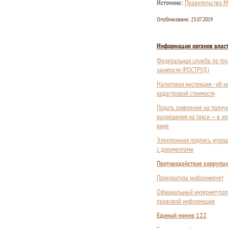
Источник:
Правительство М
Опубликовано:
23.07.2019
Информация органов влас
Федеральная служба по тру
занятости (РОСТРУД)
Налоговая инспекция - об 
кадастровой стоимости
Подать заявление на получ
разрешения на такси — в э
виде
Электронная подпись упрощ
с документами
Противодействие коррупц
Прокуратура информирует
Официальный интернет-пор
правовой информации
Единый номер 122