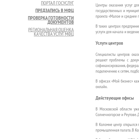
ПОРТАЛ ГОСУСЛУГ
Центры оказания услуг дл
ПРЕДЗАПИСЬ В МФЦ
государственных и муници
проекта «Малое и среднее 
ПРОВЕРКА ГОТОВНОСТИ
ДОКУМЕНТОВ
В таких центрах предприним
РЕГИОНАЛЬНАЯ ОЦЕНКА
услуги для начала и ведени
КАЧЕСТВА УСЛУГ МФЦ
Услуги центров
Специалисты центров оказ
решают проблемы с докуме
софинансирования, федера
подключению к сетям, подб
В офисах «Мой бизнес» каж
онлайн.
Действующие офисы
В Московской области уж
Солнечногорске и Реутове. 
В Коломне центр открылся п
промышленная палата. В Ко