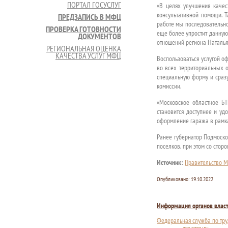
ПОРТАЛ ГОСУСЛУГ
«В целях улучшения качес
консультативной помощи. Т
ПРЕДЗАПИСЬ В МФЦ
работе мы последовательн
ПРОВЕРКА ГОТОВНОСТИ
еще более упростит данную
ДОКУМЕНТОВ
отношений региона Наталья
РЕГИОНАЛЬНАЯ ОЦЕНКА
КАЧЕСТВА УСЛУГ МФЦ
Воспользоваться услугой о
во всех территориальных о
специальную форму и сразу 
комиссии.
«Московское областное БТ
становится доступнее и уд
оформление гаража в рамка
Ранее губернатор Подмоско
поселков, при этом со стор
Источник:
Правительство М
Опубликовано:
19.10.2022
Информация органов влас
Федеральная служба по тру