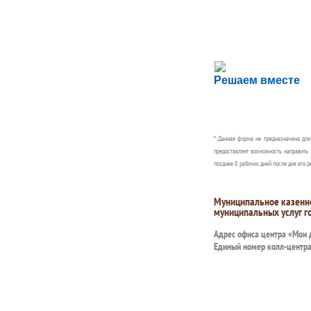
Сложности с пол
Решаем вместе
Сообщите об этом
* Данная форма не предназначена дл
предоставляет возможность направить 
позднее 8 рабочих дней после дня его р
Муниципальное казенн
муниципальных услуг г
Адрес офиса центра «Мои
Единый номер колл-центр