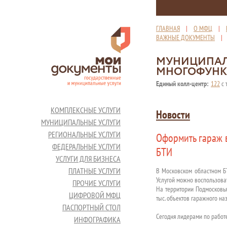
ГЛАВНАЯ
|
О МФЦ
|
ВАЖНЫЕ ДОКУМЕНТЫ
МУНИЦИПАЛ
МНОГОФУНК
Единый колл-центр:
122
с 
КОМПЛЕКСНЫЕ УСЛУГИ
Новости
МУНИЦИПАЛЬНЫЕ УСЛУГИ
РЕГИОНАЛЬНЫЕ УСЛУГИ
Оформить гараж 
ФЕДЕРАЛЬНЫЕ УСЛУГИ
БТИ
УСЛУГИ ДЛЯ БИЗНЕСА
ПЛАТНЫЕ УСЛУГИ
В Московском областном Б
Услугой можно воспользова
ПРОЧИЕ УСЛУГИ
На территории Подмосковья
ЦИФРОВОЙ МФЦ
тыс. объектов гаражного на
ПАСПОРТНЫЙ СТОЛ
Сегодня лидерами по работ
ИНФОГРАФИКА