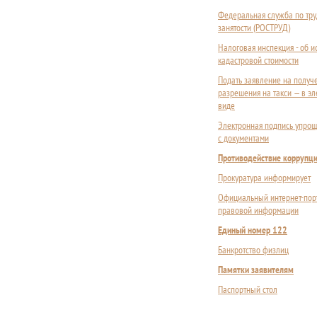
Федеральная служба по тру
занятости (РОСТРУД)
Налоговая инспекция - об 
кадастровой стоимости
Подать заявление на получ
разрешения на такси — в э
виде
Электронная подпись упрощ
с документами
Противодействие коррупц
Прокуратура информирует
Официальный интернет-пор
правовой информации
Единый номер 122
Банкротство физлиц
Памятки заявителям
Паспортный стол