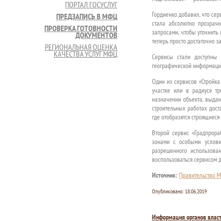
ПОРТАЛ ГОСУСЛУГ
Гордиенко добавил, что се
ПРЕДЗАПИСЬ В МФЦ
стала абсолютно прозрач
ПРОВЕРКА ГОТОВНОСТИ
запросами, чтобы уточнить
ДОКУМЕНТОВ
теперь просто достаточно 
РЕГИОНАЛЬНАЯ ОЦЕНКА
КАЧЕСТВА УСЛУГ МФЦ
Сервисы стали доступны
географической информаци
Один из сервисов «Стройка
участке или в радиусе т
назначении объекта, выдан
строительных работах дост
где отобразятся строящиес
Второй сервис «Градпрора
зонами с особыми услови
разрешенного использован
воспользоваться сервисом д
Источник:
Правительство М
Опубликовано:
18.06.2019
Информация органов влас