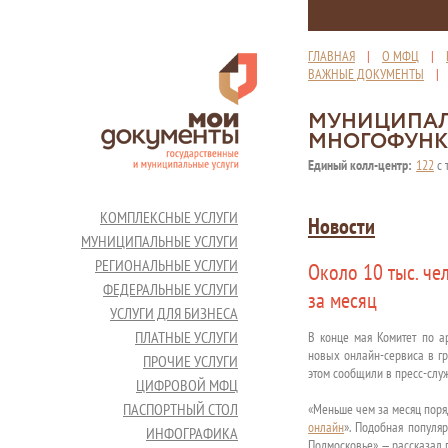
ГЛАВНАЯ
|
О МФЦ
|
ВАЖНЫЕ ДОКУМЕНТЫ
МУНИЦИПАЛ
МНОГОФУНК
Единый колл-центр:
122
с 
КОМПЛЕКСНЫЕ УСЛУГИ
Новости
МУНИЦИПАЛЬНЫЕ УСЛУГИ
РЕГИОНАЛЬНЫЕ УСЛУГИ
Около 10 тыс. ч
ФЕДЕРАЛЬНЫЕ УСЛУГИ
за месяц
УСЛУГИ ДЛЯ БИЗНЕСА
ПЛАТНЫЕ УСЛУГИ
В конце мая Комитет по а
новых онлайн-сервиса в гр
ПРОЧИЕ УСЛУГИ
этом сообщили в пресс-служ
ЦИФРОВОЙ МФЦ
ПАСПОРТНЫЙ СТОЛ
«Меньше чем за месяц поря
онлайн
». Подобная популя
ИНФОГРАФИКА
Подмосковье» — рассказал 