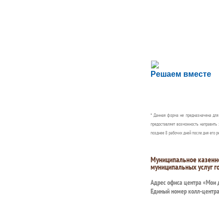
Сложности с пол
Решаем вместе
Сообщите об этом
* Данная форма не предназначена дл
предоставляет возможность направить 
позднее 8 рабочих дней после дня его р
Муниципальное казенн
муниципальных услуг г
Адрес офиса центра «Мои
Единый номер колл-центр