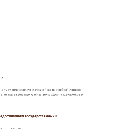
пособия?
ме
 59-ФЗ «О порядке рассмотрения обращений граждан Российской Федерации» и
диного окна цифровой обратной связи». Ответ на сообщение будет направлен не
едоставления государственных и