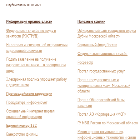
Опубликовано:
08.02.2021
Информация органов власти
Полезные ссылки
Федеральная служба по труду и
Официальный сайт городского округа
занятости (РОСТРУД)
Дубны Московской области
Налоговая инспекция - об исправлении
Социальный фонд России
кадастровой стоимости
Федеральная налоговая служба
Подать заявление на получение
Росреестр
разрешения на такси — в электронном
виде
Портал государственных услуг
Электронная подпись упрощает работу
Портал государственных и
с документами
муниципальных услуг Московской
области
Противодействие коррупции
Портал Общероссийской базы
Прокуратура информирует
вакансий
Официальный интернет-портал
Портал АО «Корпорация «МСП»
правовой информации
ГУ МВД России по Московской области
Единый номер 122
Министерство госуправления,
Банкротство физлиц
информационных технологий и связи