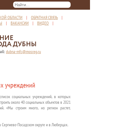
КОЙ ОБЛАСТИ
|
ОБРАТНАЯ СВЯЗЬ
|
ТЫ
|
ВАКАНСИИ
|
ВИДЕО
|
ЕНИЕ
ОДА ДУБНЫ
ail:
dubna-mfc@mosreg.ru
ых учреждений
 список социальных учреждений, в которых
троить около 40 социальных объектов в 2021
ий. «Мы строим много, но регион растет,
в Сергиево-Посадском округе и в Люберцах.