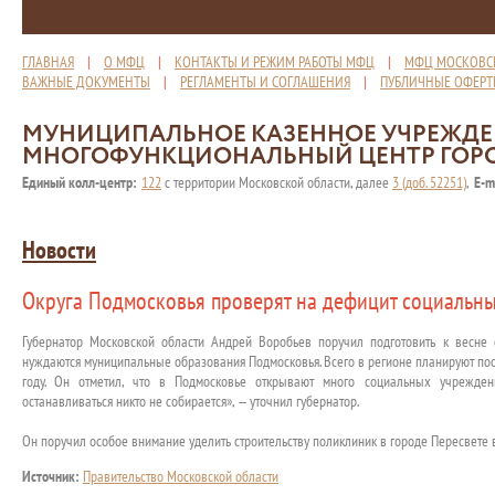
ГЛАВНАЯ
|
О МФЦ
|
КОНТАКТЫ И РЕЖИМ РАБОТЫ МФЦ
|
МФЦ МОСКОВС
ВАЖНЫЕ ДОКУМЕНТЫ
|
РЕГЛАМЕНТЫ И СОГЛАШЕНИЯ
|
ПУБЛИЧНЫЕ ОФЕР
МУНИЦИПАЛЬНОЕ КАЗЕННОЕ УЧРЕЖД
МНОГОФУНКЦИОНАЛЬНЫЙ ЦЕНТР ГОР
Единый колл-центр:
122
с территории Московской области, далее
3 (доб. 52251)
,
E-m
Новости
Округа Подмосковья проверят на дефицит социальн
Губернатор Московской области Андрей Воробьев поручил подготовить к весне
нуждаются муниципальные образования Подмосковья. Всего в регионе планируют пос
году. Он отметил, что в Подмосковье открывают много социальных учрежден
останавливаться никто не собирается», — уточнил губернатор.
Он поручил особое внимание уделить строительству поликлиник в городе Пересвете 
Источник:
Правительство Московской области