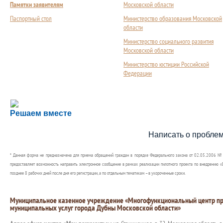
Памятки заявителям
Московской области
Паспортный стол
Министерство образования Московской
области
Министерство социального развития
Московской области
Министерство юстиции Российской
Федерации
Сложности с получением социальной выплаты или 
Решаем вместе
Сообщите об этом
Написать о пробле
* Данная форма не предназначена для приема обращений граждан в порядке Федерального закона от 02.05.2006 №
предоставляет возможность направить электронное сообщение в рамках реализации пилотного проекта по внедрению «Е
позднее 8 рабочих дней после дня его регистрации, а по отдельным тематикам – в укороченные сроки.
Муниципальное казенное учреждение «Многофункциональный центр пр
муниципальных услуг города Дубны Московской области»