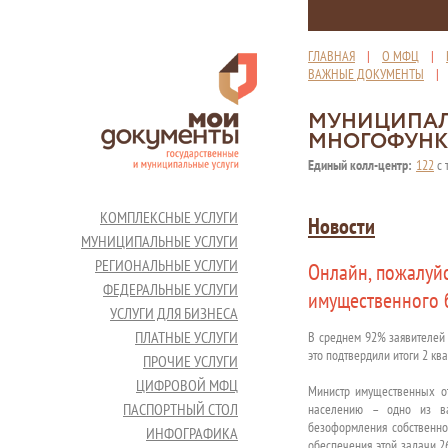
ГЛАВНАЯ
|
О МФЦ
|
ВАЖНЫЕ ДОКУМЕНТЫ
МУНИЦИПАЛ
МНОГОФУНК
Единый колл-центр:
122
с 
КОМПЛЕКСНЫЕ УСЛУГИ
Новости
МУНИЦИПАЛЬНЫЕ УСЛУГИ
РЕГИОНАЛЬНЫЕ УСЛУГИ
Онлайн, пожалуйс
ФЕДЕРАЛЬНЫЕ УСЛУГИ
имущественного 
УСЛУГИ ДЛЯ БИЗНЕСА
ПЛАТНЫЕ УСЛУГИ
В среднем 92% заявителей 
это подтвердили итоги 2 кв
ПРОЧИЕ УСЛУГИ
ЦИФРОВОЙ МФЦ
Министр имущественных от
ПАСПОРТНЫЙ СТОЛ
населению – одно из ва
безоформления собственно
ИНФОГРАФИКА
обеспечения этой задачи 2