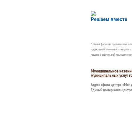
Сложности с пол
Решаем вместе
Сообщите об этом
* Данная форма не предназначена дл
предоставляет возможность направить 
позднее 8 рабочих дней после дня его р
Муниципальное казенн
муниципальных услуг г
Адрес офиса центра «Мои
Единый номер колл-центр