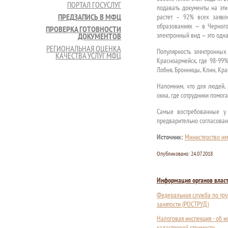
ПОРТАЛ ГОСУСЛУГ
подавать документы на эти
ПРЕДЗАПИСЬ В МФЦ
растет – 92% всех заявл
образованиях — в Черного
ПРОВЕРКА ГОТОВНОСТИ
электронный вид — это одн
ДОКУМЕНТОВ
РЕГИОНАЛЬНАЯ ОЦЕНКА
Популярность электронных
КАЧЕСТВА УСЛУГ МФЦ
Красноармейск, где 98-99%
Лобня, Бронницы, Клин, Кра
Напомним, что для людей,
окна, где сотрудники помог
Самые востребованные у 
предварительно согласован
Источник:
Министерство и
Опубликовано:
24.07.2018
Информация органов влас
Федеральная служба по тру
занятости (РОСТРУД)
Налоговая инспекция - об 
кадастровой стоимости