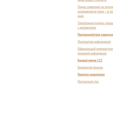
Подать заявление на получ
разрешения на такси — в э
виде
Электронная подпись упрощ
с документами
Противодействие коррупц
Прокуратура информирует
Официальный интернет-пор
правовой информации
Единый номер 122
Банкротство физлиц
Памятки заявителям
Паспортный стол