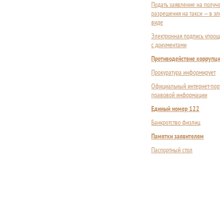
Подать заявление на получ
разрешения на такси — в э
виде
Электронная подпись упрощ
с документами
Противодействие коррупц
Прокуратура информирует
Официальный интернет-пор
правовой информации
Единый номер 122
Банкротство физлиц
Памятки заявителям
Паспортный стол