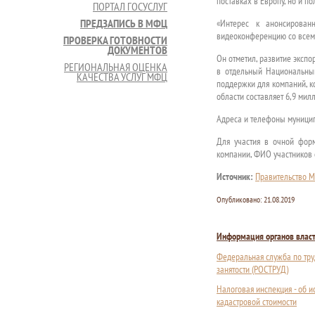
поставках в Европу, но и п
ПОРТАЛ ГОСУСЛУГ
ПРЕДЗАПИСЬ В МФЦ
«Интерес к анонсирован
видеоконференцию со всем
ПРОВЕРКА ГОТОВНОСТИ
ДОКУМЕНТОВ
Он отметил, развитие эксп
РЕГИОНАЛЬНАЯ ОЦЕНКА
в отдельный Национальный
КАЧЕСТВА УСЛУГ МФЦ
поддержки для компаний, к
области составляет 6,9 мил
Адреса и телефоны муници
Для участия в очной фор
компании, ФИО участников 
Источник:
Правительство М
Опубликовано:
21.08.2019
Информация органов влас
Федеральная служба по тру
занятости (РОСТРУД)
Налоговая инспекция - об 
кадастровой стоимости