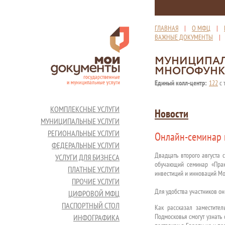
ГЛАВНАЯ
|
О МФЦ
|
ВАЖНЫЕ ДОКУМЕНТЫ
МУНИЦИПАЛ
МНОГОФУНК
Единый колл-центр:
122
с 
КОМПЛЕКСНЫЕ УСЛУГИ
Новости
МУНИЦИПАЛЬНЫЕ УСЛУГИ
РЕГИОНАЛЬНЫЕ УСЛУГИ
Онлайн-семинар п
ФЕДЕРАЛЬНЫЕ УСЛУГИ
Двадцать второго августа 
УСЛУГИ ДЛЯ БИЗНЕСА
обучающий семинар «Прак
ПЛАТНЫЕ УСЛУГИ
инвестиций и инноваций Мо
ПРОЧИЕ УСЛУГИ
Для удобства участников 
ЦИФРОВОЙ МФЦ
ПАСПОРТНЫЙ СТОЛ
Как рассказал заместите
Подмосковья смогут узнать 
ИНФОГРАФИКА