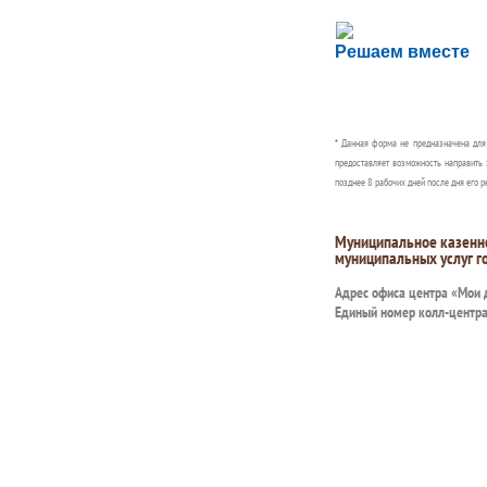
Сложности с пол
Решаем вместе
Сообщите об этом
* Данная форма не предназначена дл
предоставляет возможность направить 
позднее 8 рабочих дней после дня его р
Муниципальное казенн
муниципальных услуг г
Адрес офиса центра «Мои
Единый номер колл-центр