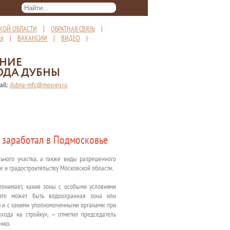
КОЙ ОБЛАСТИ
|
ОБРАТНАЯ СВЯЗЬ
|
ТЫ
|
ВАКАНСИИ
|
ВИДЕО
|
ЕНИЕ
ОДА ДУБНЫ
ail:
dubna-mfc@mosreg.ru
 заработал в Подмосковье
ьного участка, а также виды разрешенного
е и градостроительству Московской области.
 понимает, какие зоны с особыми условиями
, это может быть водоохранная зона или
ния и с какими уполномоченными органами при
хода на стройку», — отметил председатель
нко.