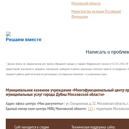
Московской области
Министерство юстиции Российской
Федерации
Сложности с получением социальной выплаты или 
Решаем вместе
Сообщите об этом
Написать о пробле
* Данная форма не предназначена для приема обращений граждан в порядке Федерального закона от 02.05.2006 №
предоставляет возможность направить электронное сообщение в рамках реализации пилотного проекта по внедрению «Е
позднее 8 рабочих дней после дня его регистрации, а по отдельным тематикам – в укороченные сроки.
Муниципальное казенное учреждение «Многофункциональный центр пр
муниципальных услуг города Дубны Московской области»
Адрес офиса центра «Мои документы»:
ул. Станционная, д. 32, Московская область, г
Единый номер колл-центра МФЦ Московской области:
122
с территории Московско
Сайт находится в стадии
Техническая поддержка сайта: