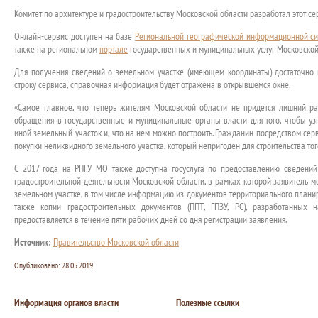
Комитет по архитектуре и градостроительству Московской области разработал этот се
Онлайн-сервис доступен на базе
Региональной географической информационной си
также на региональном
портале
государственных и муниципальных услуг Московской 
Для получения сведений о земельном участке (имеющем координаты) достаточно 
строку сервиса, справочная информация будет отражена в открывшемся окне.
«Самое главное, что теперь жителям Московской области не придется лишний ра
обращения в государственные и муниципальные органы власти для того, чтобы узн
иной земельный участок и, что на нем можно построить. Гражданин посредством сер
покупки неликвидного земельного участка, который непригоден для строительства тог
С 2017 года на РПГУ МО также доступна госуслуга по предоставлению сведени
градостроительной деятельности Московской области, в рамках которой заявитель 
земельном участке, в том числе информацию из документов территориального планир
также копии градостроительных документов (ППТ, ГПЗУ, РС), разработанных н
предоставляется в течение пяти рабочих дней со дня регистрации заявления.
Источник:
Правительство Московской области
Опубликовано:
28.05.2019
Информация органов власти
Полезные ссылки