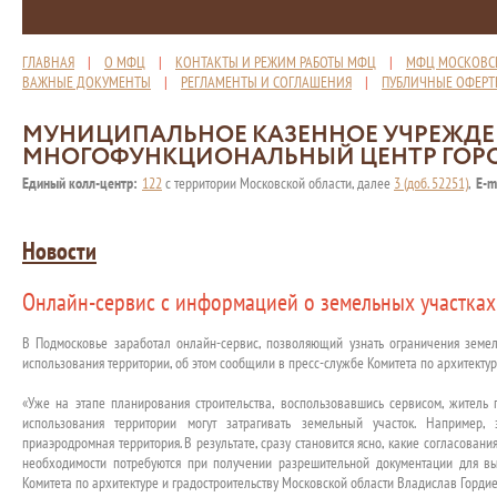
ГЛАВНАЯ
|
О МФЦ
|
КОНТАКТЫ И РЕЖИМ РАБОТЫ МФЦ
|
МФЦ МОСКОВС
ВАЖНЫЕ ДОКУМЕНТЫ
|
РЕГЛАМЕНТЫ И СОГЛАШЕНИЯ
|
ПУБЛИЧНЫЕ ОФЕР
МУНИЦИПАЛЬНОЕ КАЗЕННОЕ УЧРЕЖД
МНОГОФУНКЦИОНАЛЬНЫЙ ЦЕНТР ГОР
Единый колл-центр:
122
с территории Московской области, далее
3 (доб. 52251)
,
E-m
Новости
Онлайн-сервис с информацией о земельных участках
В Подмосковье заработал онлайн-сервис, позволяющий узнать ограничения земел
использования территории, об этом сообщили в пресс-службе Комитета по архитектур
«Уже на этапе планирования строительства, воспользовавшись сервисом, житель
использования территории могут затрагивать земельный участок. Например
приаэродромная территория. В результате, сразу становится ясно, какие согласова
необходимости потребуются при получении разрешительной документации для вы
Комитета по архитектуре и градостроительству Московской области Владислав Гордие