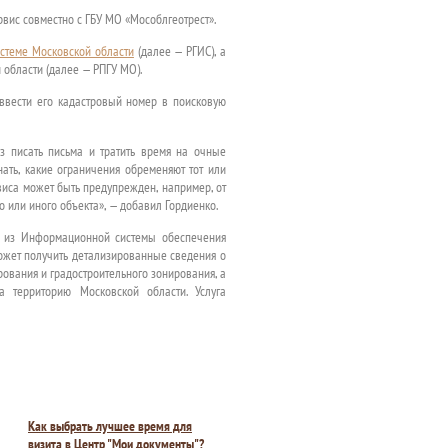
рвис совместно с ГБУ МО «Мособлгеотрест».
стеме Московской области
(далее — РГИС), а
области (далее — РПГУ МО).
ввести его кадастровый номер в поисковую
з писать письма и тратить время на очные
ать, какие ограничения обременяют тот или
виса может быть предупрежден, например, от
о или иного объекта», — добавил Гордиенко.
й из Информационной системы обеспечения
может получить детализированные сведения о
ования и градостроительного зонирования, а
а территорию Московской области. Услуга
Как выбрать лучшее время для
визита в Центр "Мои документы"?