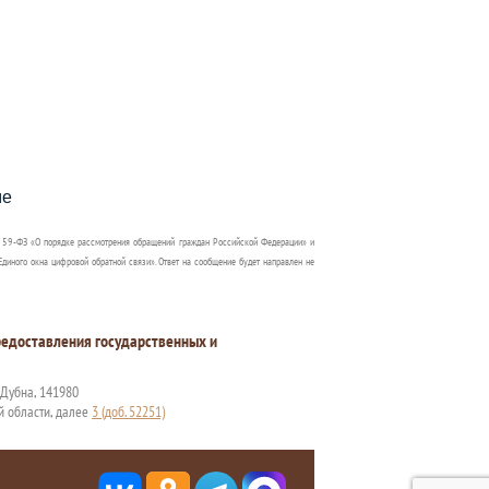
пособия?
ме
 59-ФЗ «О порядке рассмотрения обращений граждан Российской Федерации» и
диного окна цифровой обратной связи». Ответ на сообщение будет направлен не
едоставления государственных и
. Дубна, 141980
й области, далее
3 (доб. 52251)