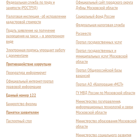
Федеральная служба по труду и
Официальный сайт городского округа
занятости (РОСТРУД)
Дубны Московской области
Налоговая инспекция - об исправлении
Социальный фонд России
кадастровой стоимости
Федеральная налоговая служба
Подать заявление на получение
Росреестр
разрешения на такси — в электронном
виде
Портал государственных услуг
Электронная подпись упрощает работу
Портал государственных и
с документами
муниципальных услуг Московской
области
Противодействие коррупции
Портал Общероссийской базы
Прокуратура информирует
вакансий
Официальный интернет-портал
Портал АО «Корпорация «МСП»
правовой информации
ГУ МВД России по Московской области
Единый номер 122
Министерство госуправления,
Банкротство физлиц
информационных технологий и связи
Памятки заявителям
Московской области
Паспортный стол
Министерство образования Московской
области
Министерство социального развития