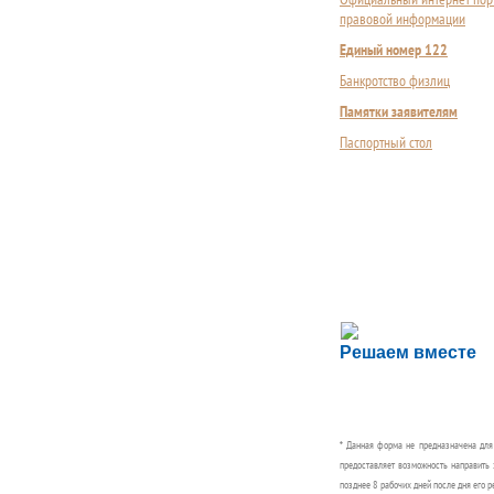
правовой информации
Единый номер 122
Банкротство физлиц
Памятки заявителям
Паспортный стол
Сложности с пол
Решаем вместе
Сообщите об этом
* Данная форма не предназначена дл
предоставляет возможность направить 
позднее 8 рабочих дней после дня его р