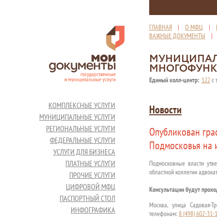
ГЛАВНАЯ
|
О МФЦ
|
ВАЖНЫЕ ДОКУМЕНТЫ
МУНИЦИПАЛ
МНОГОФУНК
Единый колл-центр:
122
с 
КОМПЛЕКСНЫЕ УСЛУГИ
Новости
МУНИЦИПАЛЬНЫЕ УСЛУГИ
РЕГИОНАЛЬНЫЕ УСЛУГИ
Опубликован гра
ФЕДЕРАЛЬНЫЕ УСЛУГИ
Подмосковья на 
УСЛУГИ ДЛЯ БИЗНЕСА
ПЛАТНЫЕ УСЛУГИ
Подмосковные власти утв
областной коллегии адвокат
ПРОЧИЕ УСЛУГИ
ЦИФРОВОЙ МФЦ
Консультации будут прохо
ПАСПОРТНЫЙ СТОЛ
Москва, улица Садовая-Т
ИНФОГРАФИКА
телефонам:
8 (498) 602-31-