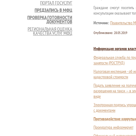
ПОРТАЛ ГОСУСЛУГ
Граждане смогут посетить
ПРЕДЗАПИСЬ В МФЦ
консультации оказывают то
ПРОВЕРКА ГОТОВНОСТИ
ДОКУМЕНТОВ
Источник:
Правительство М
РЕГИОНАЛЬНАЯ ОЦЕНКА
КАЧЕСТВА УСЛУГ МФЦ
Опубликовано:
28.05.2019
Информация органов влас
Федеральная служба по тру
занятости (РОСТРУД)
Налоговая инспекция - об 
кадастровой стоимости
Подать заявление на получ
разрешения на такси — в э
виде
Электронная подпись упрощ
с документами
Противодействие коррупц
Прокуратура информирует
Официальный интернет-пор