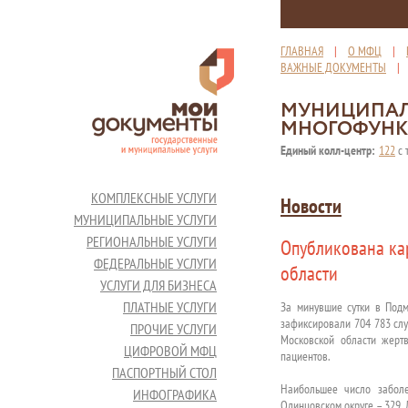
ГЛАВНАЯ
|
О МФЦ
|
ВАЖНЫЕ ДОКУМЕНТЫ
МУНИЦИПАЛ
МНОГОФУНК
Единый колл-центр:
122
с 
КОМПЛЕКСНЫЕ УСЛУГИ
Новости
МУНИЦИПАЛЬНЫЕ УСЛУГИ
РЕГИОНАЛЬНЫЕ УСЛУГИ
Опубликована ка
ФЕДЕРАЛЬНЫЕ УСЛУГИ
области
УСЛУГИ ДЛЯ БИЗНЕСА
ПЛАТНЫЕ УСЛУГИ
За минувшие сутки в Под
зафиксировали 704 783 слу
ПРОЧИЕ УСЛУГИ
Московской области жерт
ЦИФРОВОЙ МФЦ
пациентов.
ПАСПОРТНЫЙ СТОЛ
Наибольшее число заболе
ИНФОГРАФИКА
Одинцовском округе – 329, 