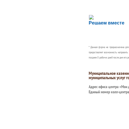
Сложности с пол
Решаем вместе
Сообщите об этом
* Данная форма не предназначена дл
предоставляет возможность направить 
позднее 8 рабочих дней после дня его р
Муниципальное казенн
муниципальных услуг г
Адрес офиса центра «Мои
Единый номер колл-центр