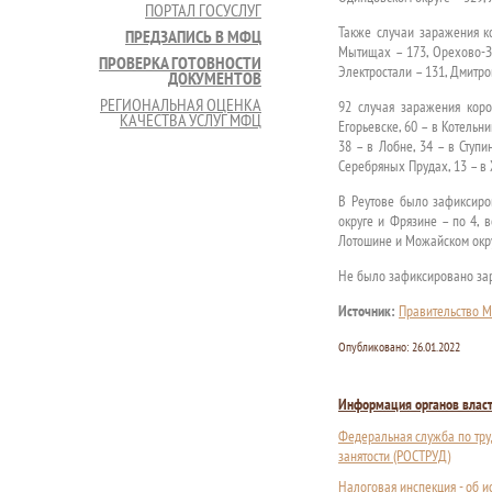
ПОРТАЛ ГОСУСЛУГ
Также случаи заражения к
ПРЕДЗАПИСЬ В МФЦ
Мытищах – 173, Орехово-Зу
ПРОВЕРКА ГОТОВНОСТИ
Электростали – 131, Дмитро
ДОКУМЕНТОВ
РЕГИОНАЛЬНАЯ ОЦЕНКА
92 случая заражения кор
КАЧЕСТВА УСЛУГ МФЦ
Егорьевске, 60 – в Котельни
38 – в Лобне, 34 – в Ступи
Серебряных Прудах, 13 – в 
В Реутове было зафиксиро
округе и Фрязине – по 4, 
Лотошине и Можайском окру
Не было зафиксировано зар
Источник:
Правительство М
Опубликовано:
26.01.2022
Информация органов влас
Федеральная служба по тру
занятости (РОСТРУД)
Налоговая инспекция - об 