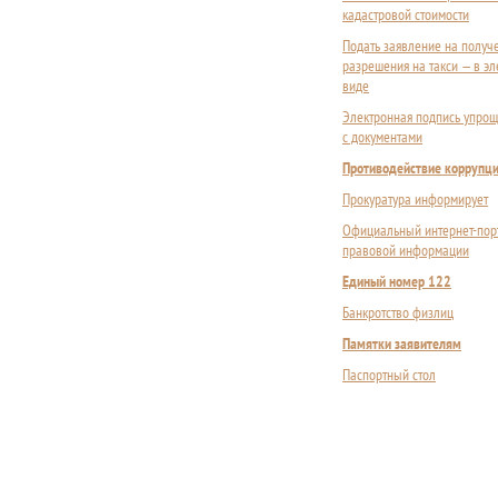
кадастровой стоимости
Подать заявление на получ
разрешения на такси — в э
виде
Электронная подпись упрощ
с документами
Противодействие коррупц
Прокуратура информирует
Официальный интернет-пор
правовой информации
Единый номер 122
Банкротство физлиц
Памятки заявителям
Паспортный стол