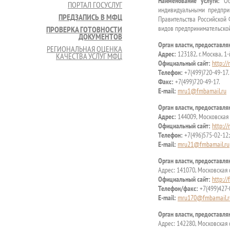
Наименование услуги:
Осу
ПОРТАЛ ГОСУСЛУГ
индивидуальными предприн
ПРЕДЗАПИСЬ В МФЦ
Правительства Российской
видов предпринимательской
ПРОВЕРКА ГОТОВНОСТИ
ДОКУМЕНТОВ
Орган власти, предоставл
РЕГИОНАЛЬНАЯ ОЦЕНКА
Адрес:
123182, г. Москва, 1-
КАЧЕСТВА УСЛУГ МФЦ
Официальный сайт:
http://
Телефон:
+7(499)720-49-17.
Факс:
+7(499)720-49-17.
E-mail:
mru1@fmbamail.ru
Орган власти, предоставл
Адрес:
144009, Московская об
Официальный сайт:
http:/
Телефон:
+7(496)575-02-12;
E-mail:
mru21@fmbamail.ru
Орган власти, предоставл
Адрес: 141070, Московская об
Официальный сайт:
http:/
Телефон/факс:
+7(499)427-
E-mail:
mru170@fmbamail.r
Орган власти, предоставл
Адрес: 142280, Московская о