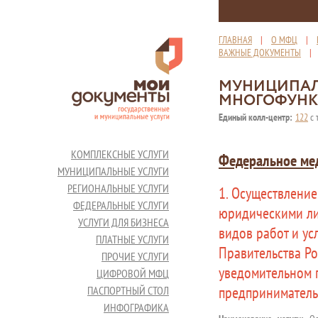
ГЛАВНАЯ
|
О МФЦ
|
ВАЖНЫЕ ДОКУМЕНТЫ
МУНИЦИПАЛ
МНОГОФУНК
Единый колл-центр:
122
с 
КОМПЛЕКСНЫЕ УСЛУГИ
Федеральное мед
МУНИЦИПАЛЬНЫЕ УСЛУГИ
РЕГИОНАЛЬНЫЕ УСЛУГИ
1. Осуществление
ФЕДЕРАЛЬНЫЕ УСЛУГИ
юридическими ли
УСЛУГИ ДЛЯ БИЗНЕСА
видов работ и ус
ПЛАТНЫЕ УСЛУГИ
Правительства Р
ПРОЧИЕ УСЛУГИ
уведомительном 
ЦИФРОВОЙ МФЦ
предприниматель
ПАСПОРТНЫЙ СТОЛ
ИНФОГРАФИКА