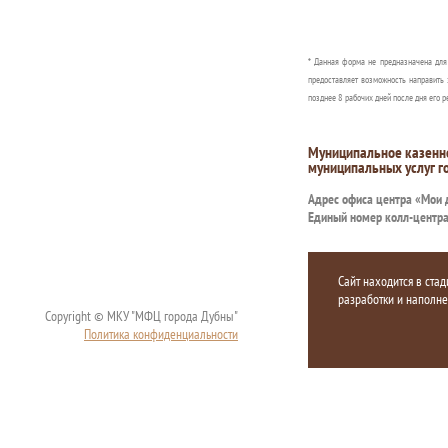
* Данная форма не предназначена дл
предоставляет возможность направить 
позднее 8 рабочих дней после дня его р
Муниципальное казенн
муниципальных услуг г
Адрес офиса центра «Мои
Единый номер колл-центр
Сайт находится в стад
разработки и наполн
Copyright © МКУ "МФЦ города Дубны"
Политика конфиденциальности