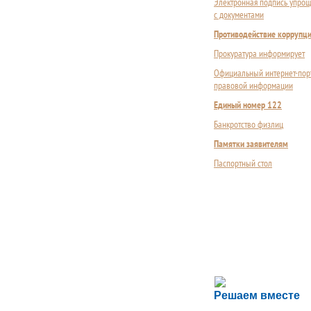
Электронная подпись упрощ
с документами
Противодействие коррупц
Прокуратура информирует
Официальный интернет-пор
правовой информации
Единый номер 122
Банкротство физлиц
Памятки заявителям
Паспортный стол
Сложности с пол
Решаем вместе
Сообщите об этом