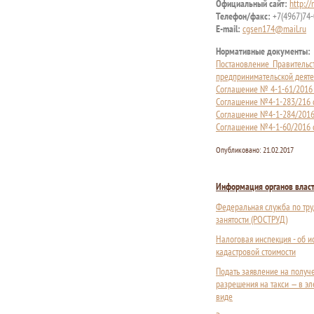
Официальный сайт:
http:/
Телефон/факс:
+7(4967)74-
E-mail:
cgsen174@mail.ru
Нормативные документы:
Постановление Правительс
предпринимательской деяте
Соглашение № 4-1-61/2016
Соглашение №4-1-283/216 
Соглашение №4-1-284/2016
Соглашение №4-1-60/2016 
Опубликовано:
21.02.2017
Информация органов влас
Федеральная служба по тру
занятости (РОСТРУД)
Налоговая инспекция - об 
кадастровой стоимости
Подать заявление на получ
разрешения на такси — в э
виде