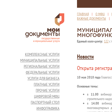
ГЛАВНАЯ
|
О МФЦ
|
ВАЖНЫЕ ДОКУМЕНТЫ
МУНИЦИПАЛ
МНОГОФУНК
Единый колл-центр:
122
с 
КОМПЛЕКСНЫЕ УСЛУГИ
Новости
МУНИЦИПАЛЬНЫЕ УСЛУГИ
РЕГИОНАЛЬНЫЕ УСЛУГИ
Открыта регистр
ФЕДЕРАЛЬНЫЕ УСЛУГИ
10 мая 2018 года
Главгосс
УСЛУГИ ДЛЯ БИЗНЕСА
ПЛАТНЫЕ УСЛУГИ
Основные темы:
ПРОЧИЕ УСЛУГИ
в
11.00
вебинар:
ЦИФРОВОЙ МФЦ
строительного надз
ПАСПОРТНЫЙ СТОЛ
в
14.00
вебинар:
многоквартирных д
ИНФОГРАФИКА