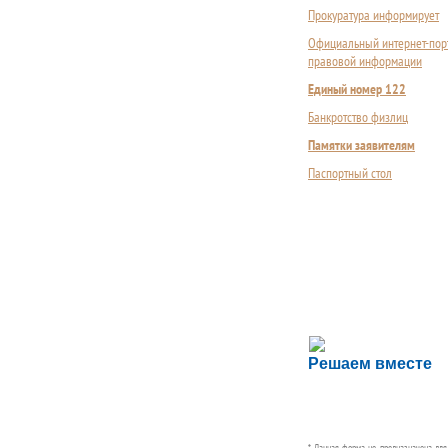
Прокуратура информирует
Официальный интернет-пор
правовой информации
Единый номер 122
Банкротство физлиц
Памятки заявителям
Паспортный стол
Сложности с пол
Решаем вместе
Сообщите об этом
* Данная форма не предназначена дл