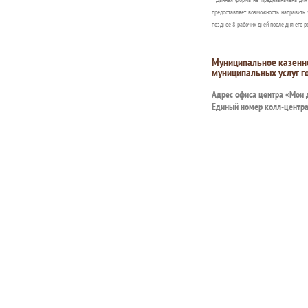
предоставляет возможность направить 
позднее 8 рабочих дней после дня его р
Муниципальное казенн
муниципальных услуг г
Адрес офиса центра «Мои
Единый номер колл-центр