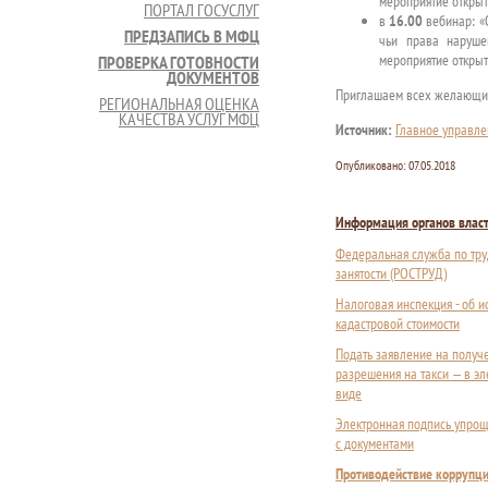
мероприятие открыт
ПОРТАЛ ГОСУСЛУГ
в
16.00
вебинар: «
ПРЕДЗАПИСЬ В МФЦ
чьи права наруше
мероприятие открыт
ПРОВЕРКА ГОТОВНОСТИ
ДОКУМЕНТОВ
Приглашаем всех желающих
РЕГИОНАЛЬНАЯ ОЦЕНКА
КАЧЕСТВА УСЛУГ МФЦ
Источник:
Главное управле
Опубликовано:
07.05.2018
Информация органов влас
Федеральная служба по тру
занятости (РОСТРУД)
Налоговая инспекция - об 
кадастровой стоимости
Подать заявление на получ
разрешения на такси — в э
виде
Электронная подпись упрощ
с документами
Противодействие коррупц