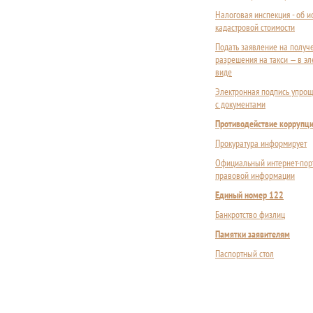
Налоговая инспекция - об 
кадастровой стоимости
Подать заявление на получ
разрешения на такси — в э
виде
Электронная подпись упрощ
с документами
Противодействие коррупц
Прокуратура информирует
Официальный интернет-пор
правовой информации
Единый номер 122
Банкротство физлиц
Памятки заявителям
Паспортный стол