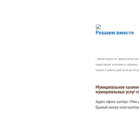
Сложности с пол
Решаем вместе
Сообщите об этом
* Данная форма не предназначена дл
предоставляет возможность направить 
позднее 8 рабочих дней после дня его р
Муниципальное казенн
муниципальных услуг г
Адрес офиса центра «Мои
Единый номер колл-центр