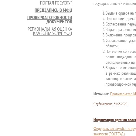
ПОРТАЛ ГОСУСЛУГ
государственным и муницип
ПРЕДЗАПИСЬ В МФЦ
Выдача ордера на п
ПРОВЕРКА ГОТОВНОСТИ
Присвоение адреса 
ДОКУМЕНТОВ
Согласование переу
РЕГИОНАЛЬНАЯ ОЦЕНКА
Выдача разрешения
КАЧЕСТВА УСЛУГ МФЦ
Включение предлож
Согласование уст
области;
Получение согласов
полос подходов в
расположенных на 
Выдача на основан
в рамках реализац
законодательные 
приаэродромной тер
Источник:
Правительство М
Опубликовано:
31.05.2020
Информация органов влас
Федеральная служба по тру
занятости (РОСТРУД)