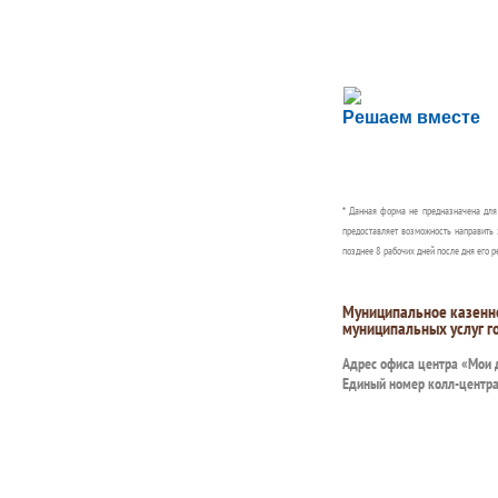
Сложности с пол
Решаем вместе
Сообщите об этом
* Данная форма не предназначена дл
предоставляет возможность направить 
позднее 8 рабочих дней после дня его р
Муниципальное казенн
муниципальных услуг г
Адрес офиса центра «Мои
Единый номер колл-центр