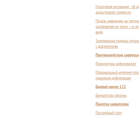
Налоговая инспекция - об 
кадастровой стоимости
Подать заявление на получ
разрешения на такси — в э
виде
Электронная подпись упрощ
с документами
Противодействие коррупц
Прокуратура информирует
Официальный интернет-пор
правовой информации
Единый номер 122
Банкротство физлиц
Памятки заявителям
Паспортный стол