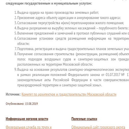
следующим государственным и муниципальным услугам:
Выдача ордера на право производства земляных работ;
Присвоение адреса объекту адресации и аннулирование такого адреса;
Согласование переустройства и(или) перепланировки жилого помещения;
Выдача разрешения на вырубку зеленых насаждений – порубочного билета;
Включение предложений и замечаний в протокол публичных слушаний или 
Согласование установки средств размещения информации на территори
области;
Подготовка, регистрация и выдача градостроительных планов земельных уча
Получение согласования строительства (реконструкции, размещения) объек
полос подходов воздушных судов и санитарно-защитных зон гражда
расположенных на территории Московской области;
Выдача на основании результатов санитарно-эпидемиологических эксперти
в рамках реализации положений Федерального закона от 01.07.2017 № 
законодательные акты Российской Федерации в части совершенствован
приаэродромной территории и санитарно-защитной зоны».
Источник:
Комитет по архитектуре и градостроительству Московской области
Опубликовано:
15.08.2019
Информация органов власти
Полезные ссылки
Федеральная служба по труду и
Официальный сайт городского округа