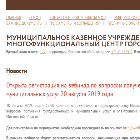
ГЛАВНАЯ
|
О МФЦ
|
КОНТАКТЫ И РЕЖИМ РАБОТЫ МФЦ
|
МФЦ МОСКОВС
ВАЖНЫЕ ДОКУМЕНТЫ
|
РЕГЛАМЕНТЫ И СОГЛАШЕНИЯ
|
ПУБЛИЧНЫЕ ОФЕР
МУНИЦИПАЛЬНОЕ КАЗЕННОЕ УЧРЕЖД
МНОГОФУНКЦИОНАЛЬНЫЙ ЦЕНТР ГОР
Единый колл-центр:
122
с территории Московской области, далее
3 (доб. 52251)
,
E-m
Новости
Открыта регистрация на вебинар по вопросам получ
муниципальных услуг 20 августа 2019 года
20 августа 2019 года, в 15:00 Комитет по архитектуре и градостроительству Мос
вопросам получения государственных и муниципальных услуг в электронном 
Московской области.
Для регистрации на мероприятие, необходимо проследовать по ссылке:
http://web
В рамках вебинара будут рассматриваться вопросы, возникающие при оформ