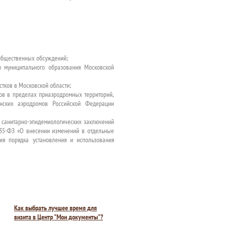
общественных обсуждений;
и муниципального образования Московской
стков в Московской области;
тов в пределах приаэродромных территорий,
нских аэродромов Российской Федерации
з санитарно-эпидемиологических заключений
135-ФЗ «О внесении изменений в отдельные
ия порядка установления и использования
Как выбрать лучшее время для
визита в Центр "Мои документы"?