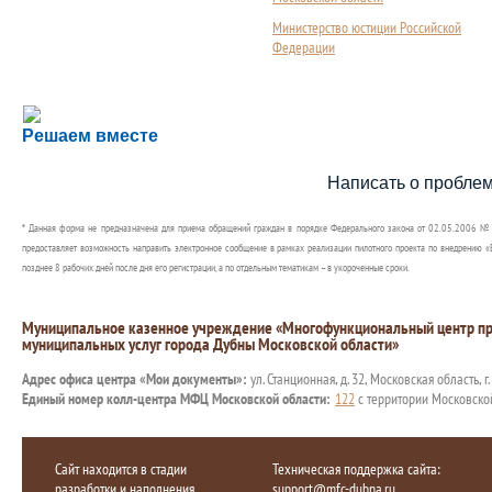
Министерство юстиции Российской
Федерации
Сложности с получением социальной выплаты или 
Решаем вместе
Сообщите об этом
Написать о пробле
* Данная форма не предназначена для приема обращений граждан в порядке Федерального закона от 02.05.2006 №
предоставляет возможность направить электронное сообщение в рамках реализации пилотного проекта по внедрению «Е
позднее 8 рабочих дней после дня его регистрации, а по отдельным тематикам – в укороченные сроки.
Муниципальное казенное учреждение «Многофункциональный центр пр
муниципальных услуг города Дубны Московской области»
Адрес офиса центра «Мои документы»:
ул. Станционная, д. 32, Московская область, г
Единый номер колл-центра МФЦ Московской области:
122
с территории Московско
Сайт находится в стадии
Техническая поддержка сайта:
разработки и наполнения
support@mfc-dubna.ru