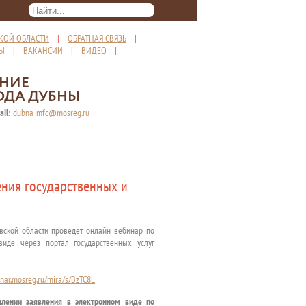
КОЙ ОБЛАСТИ
|
ОБРАТНАЯ СВЯЗЬ
|
ТЫ
|
ВАКАНСИИ
|
ВИДЕО
|
ЕНИЕ
ОДА ДУБНЫ
ail:
dubna-mfc@mosreg.ru
ения государственных и
ковской области проведет онлайн вебинар по
виде через портал государственных услуг
inar.mosreg.ru/mira/s/BzTC8L
лении заявления в электронном виде по