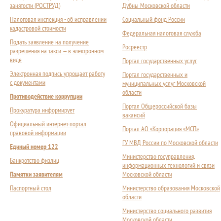
занятости (РОСТРУД)
Дубны Московской области
Налоговая инспекция - об исправлении
Социальный фонд России
кадастровой стоимости
Федеральная налоговая служба
Подать заявление на получение
Росреестр
разрешения на такси — в электронном
виде
Портал государственных услуг
Электронная подпись упрощает работу
Портал государственных и
с документами
муниципальных услуг Московской
области
Противодействие коррупции
Портал Общероссийской базы
Прокуратура информирует
вакансий
Официальный интернет-портал
Портал АО «Корпорация «МСП»
правовой информации
ГУ МВД России по Московской области
Единый номер 122
Министерство госуправления,
Банкротство физлиц
информационных технологий и связи
Памятки заявителям
Московской области
Паспортный стол
Министерство образования Московской
области
Министерство социального развития
Московской области