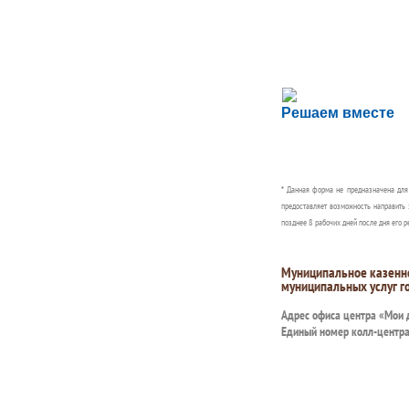
Сложности с пол
Решаем вместе
Сообщите об этом
* Данная форма не предназначена дл
предоставляет возможность направить 
позднее 8 рабочих дней после дня его р
Муниципальное казенн
муниципальных услуг г
Адрес офиса центра «Мои
Единый номер колл-центр