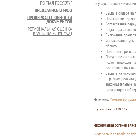
ПОРТАЛ ГОСУСЛУГ
государственным и муницип
ПРЕДЗАПИСЬ В МФЦ
Выдача ордера на п
ПРОВЕРКА ГОТОВНОСТИ
Присвоение адреса 
ДОКУМЕНТОВ
Согласование переу
РЕГИОНАЛЬНАЯ ОЦЕНКА
Выдача разрешения
КАЧЕСТВА УСЛУГ МФЦ
Включение предлож
Согласование уст
области;
Подготовка, регист
Получение согласов
полос подходов в
расположенных на 
Выдача на основан
в рамках реализац
законодательные 
приаэродромной тер
Источник:
Комитет по архит
Опубликовано:
22.10.2019
Информация органов влас
Федеральная служба по тру