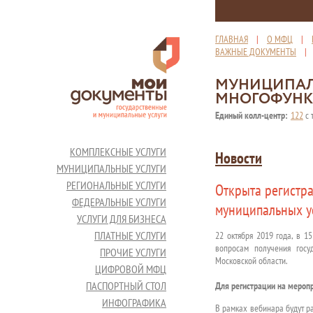
ГЛАВНАЯ
|
О МФЦ
|
ВАЖНЫЕ ДОКУМЕНТЫ
МУНИЦИПАЛ
МНОГОФУНК
Единый колл-центр:
122
с 
КОМПЛЕКСНЫЕ УСЛУГИ
Новости
МУНИЦИПАЛЬНЫЕ УСЛУГИ
РЕГИОНАЛЬНЫЕ УСЛУГИ
Открыта регистр
ФЕДЕРАЛЬНЫЕ УСЛУГИ
муниципальных ус
УСЛУГИ ДЛЯ БИЗНЕСА
ПЛАТНЫЕ УСЛУГИ
22 октября 2019 года, в 1
вопросам получения госу
ПРОЧИЕ УСЛУГИ
Московской области.
ЦИФРОВОЙ МФЦ
ПАСПОРТНЫЙ СТОЛ
Для регистрации на мероп
ИНФОГРАФИКА
В рамках вебинара будут р