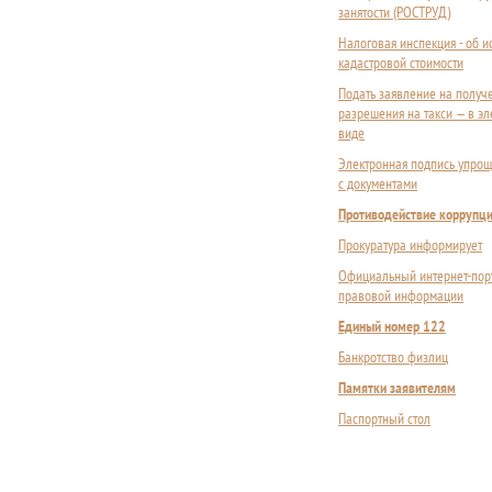
занятости (РОСТРУД)
Налоговая инспекция - об 
кадастровой стоимости
Подать заявление на получ
разрешения на такси — в э
виде
Электронная подпись упрощ
с документами
Противодействие коррупц
Прокуратура информирует
Официальный интернет-пор
правовой информации
Единый номер 122
Банкротство физлиц
Памятки заявителям
Паспортный стол