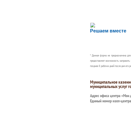
Сложности с пол
Решаем вместе
Сообщите об этом
* Данная форма не предназначена дл
предоставляет возможность направить 
позднее 8 рабочих дней после дня его р
Муниципальное казенн
муниципальных услуг г
Адрес офиса центра «Мои
Единый номер колл-центр