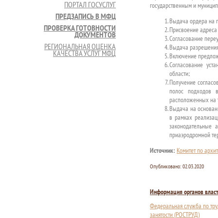
ПОРТАЛ ГОСУСЛУГ
государственным и муницип
ПРЕДЗАПИСЬ В МФЦ
Выдача ордера на п
ПРОВЕРКА ГОТОВНОСТИ
Присвоение адреса 
ДОКУМЕНТОВ
Согласование переу
РЕГИОНАЛЬНАЯ ОЦЕНКА
Выдача разрешения
КАЧЕСТВА УСЛУГ МФЦ
Включение предлож
Согласование уст
области;
Получение согласов
полос подходов в
расположенных на 
Выдача на основан
в рамках реализац
законодательные 
приаэродромной тер
Источник:
Комитет по архит
Опубликовано:
02.03.2020
Информация органов влас
Федеральная служба по тру
занятости (РОСТРУД)