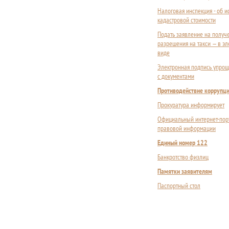
Налоговая инспекция - об 
кадастровой стоимости
Подать заявление на получ
разрешения на такси — в э
виде
Электронная подпись упрощ
с документами
Противодействие коррупц
Прокуратура информирует
Официальный интернет-пор
правовой информации
Единый номер 122
Банкротство физлиц
Памятки заявителям
Паспортный стол