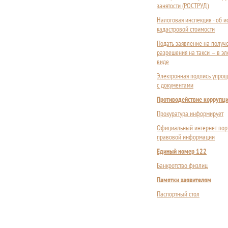
занятости (РОСТРУД)
Налоговая инспекция - об 
кадастровой стоимости
Подать заявление на получ
разрешения на такси — в э
виде
Электронная подпись упрощ
с документами
Противодействие коррупц
Прокуратура информирует
Официальный интернет-пор
правовой информации
Единый номер 122
Банкротство физлиц
Памятки заявителям
Паспортный стол