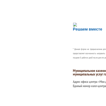
Сложности с пол
Решаем вместе
Сообщите об этом
* Данная форма не предназначена дл
предоставляет возможность направить 
позднее 8 рабочих дней после дня его р
Муниципальное казенн
муниципальных услуг г
Адрес офиса центра «Мои
Единый номер колл-центр