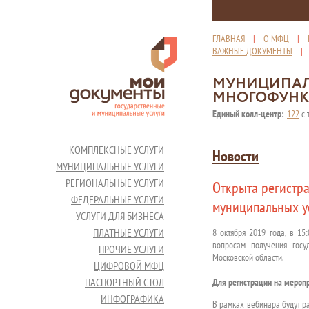
ГЛАВНАЯ
|
О МФЦ
|
ВАЖНЫЕ ДОКУМЕНТЫ
МУНИЦИПАЛ
МНОГОФУНК
Единый колл-центр:
122
с 
КОМПЛЕКСНЫЕ УСЛУГИ
Новости
МУНИЦИПАЛЬНЫЕ УСЛУГИ
РЕГИОНАЛЬНЫЕ УСЛУГИ
Открыта регистр
ФЕДЕРАЛЬНЫЕ УСЛУГИ
муниципальных ус
УСЛУГИ ДЛЯ БИЗНЕСА
ПЛАТНЫЕ УСЛУГИ
8 октября 2019 года, в 15
вопросам получения госу
ПРОЧИЕ УСЛУГИ
Московской области.
ЦИФРОВОЙ МФЦ
ПАСПОРТНЫЙ СТОЛ
Для регистрации на мероп
ИНФОГРАФИКА
В рамках вебинара будут р