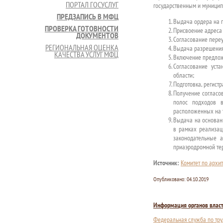
ПОРТАЛ ГОСУСЛУГ
государственным и муницип
ПРЕДЗАПИСЬ В МФЦ
Выдача ордера на п
ПРОВЕРКА ГОТОВНОСТИ
Присвоение адреса 
ДОКУМЕНТОВ
Согласование переу
РЕГИОНАЛЬНАЯ ОЦЕНКА
Выдача разрешения
КАЧЕСТВА УСЛУГ МФЦ
Включение предлож
Согласование уст
области;
Подготовка, регист
Получение согласов
полос подходов в
расположенных на 
Выдача на основан
в рамках реализац
законодательные 
приаэродромной тер
Источник:
Комитет по архит
Опубликовано:
04.10.2019
Информация органов влас
Федеральная служба по тру