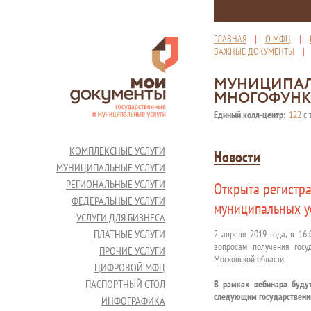
ГЛАВНАЯ
|
О МФЦ
|
ВАЖНЫЕ ДОКУМЕНТЫ
МУНИЦИПАЛ
МНОГОФУНК
Единый колл-центр:
122
с 
КОМПЛЕКСНЫЕ УСЛУГИ
Новости
МУНИЦИПАЛЬНЫЕ УСЛУГИ
РЕГИОНАЛЬНЫЕ УСЛУГИ
Открыта регистр
ФЕДЕРАЛЬНЫЕ УСЛУГИ
муниципальных ус
УСЛУГИ ДЛЯ БИЗНЕСА
ПЛАТНЫЕ УСЛУГИ
2 апреля 2019 года, в 16:
вопросам получения госу
ПРОЧИЕ УСЛУГИ
Московской области.
ЦИФРОВОЙ МФЦ
ПАСПОРТНЫЙ СТОЛ
В рамках вебинара буду
следующим государственн
ИНФОГРАФИКА