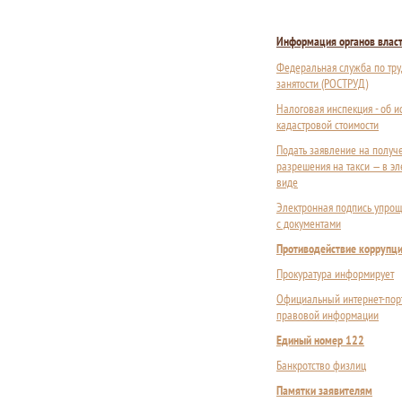
Информация органов влас
Федеральная служба по тру
занятости (РОСТРУД)
Налоговая инспекция - об 
кадастровой стоимости
Подать заявление на получ
разрешения на такси — в э
виде
Электронная подпись упрощ
с документами
Противодействие коррупц
Прокуратура информирует
Официальный интернет-пор
правовой информации
Единый номер 122
Банкротство физлиц
Памятки заявителям