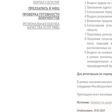
ПОРТАЛ ГОСУСЛУГ
Выдача ордера на п
Присвоение адреса 
ПРЕДЗАПИСЬ В МФЦ
Согласование переу
ПРОВЕРКА ГОТОВНОСТИ
Выдача разрешения
ДОКУМЕНТОВ
Включение предлож
РЕГИОНАЛЬНАЯ ОЦЕНКА
Согласование уст
КАЧЕСТВА УСЛУГ МФЦ
области;
Подготовка, регист
Получение согласов
полос подходов в
расположенных на 
Выдача на основан
в рамках реализац
законодательные 
приаэродромной тер
Для регистрации на мероп
В рамках оказания консуль
сотрудники Мособлархитекту
Приглашаем всех желающих
Источник:
Комитет по архит
Опубликовано:
29.03.2019