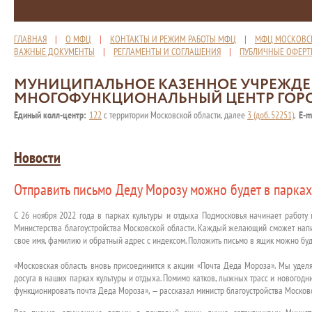
ГЛАВНАЯ
|
О МФЦ
|
КОНТАКТЫ И РЕЖИМ РАБОТЫ МФЦ
|
МФЦ МОСКОВС
ВАЖНЫЕ ДОКУМЕНТЫ
|
РЕГЛАМЕНТЫ И СОГЛАШЕНИЯ
|
ПУБЛИЧНЫЕ ОФЕР
МУНИЦИПАЛЬНОЕ КАЗЕННОЕ УЧРЕЖД
МНОГОФУНКЦИОНАЛЬНЫЙ ЦЕНТР ГОР
Единый колл-центр:
122
с территории Московской области, далее
3 (доб. 52251)
,
E-m
Новости
Отправить письмо Деду Морозу можно будет в парка
С 26 ноября 2022 года в парках культуры и отдыха Подмосковья начинает работу
Министерства благоустройства Московской области. Каждый желающий сможет напи
свое имя, фамилию и обратный адрес с индексом. Положить письмо в ящик можно буд
«Московская область вновь присоединится к акции «Почта Деда Мороза». Мы уде
досуга в наших парках культуры и отдыха. Помимо катков, лыжных трасс и новогодни
функционировать почта Деда Мороза», — рассказал министр благоустройства Москов