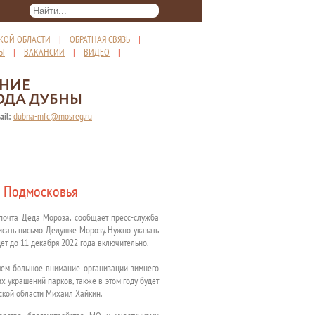
КОЙ ОБЛАСТИ
|
ОБРАТНАЯ СВЯЗЬ
|
ТЫ
|
ВАКАНСИИ
|
ВИДЕО
|
ЕНИЕ
ОДА ДУБНЫ
ail:
dubna-mfc@mosreg.ru
х Подмосковья
 почта Деда Мороза, сообщает пресс-служба
сать письмо Дедушке Морозу. Нужно указать
ет до 11 декабря 2022 года включительно.
ляем большое внимание организации зимнего
х украшений парков, также в этом году будет
ской области Михаил Хайкин.