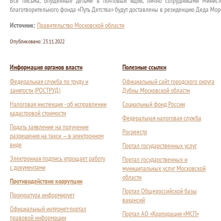
Все письма, опущенные детьми в почтовый ящик, лично сотрудниками Минист
благотворительного фонда «Путь Детства» будут доставлены в резиденцию Деда Моро
Источник:
Правительство Московской области
Опубликовано:
23.11.2022
Информация органов власти
Полезные ссылки
Федеральная служба по труду и
Официальный сайт городского округа
занятости (РОСТРУД)
Дубны Московской области
Налоговая инспекция - об исправлении
Социальный фонд России
кадастровой стоимости
Федеральная налоговая служба
Подать заявление на получение
Росреестр
разрешения на такси — в электронном
виде
Портал государственных услуг
Электронная подпись упрощает работу
Портал государственных и
с документами
муниципальных услуг Московской
области
Противодействие коррупции
Портал Общероссийской базы
Прокуратура информирует
вакансий
Официальный интернет-портал
Портал АО «Корпорация «МСП»
правовой информации