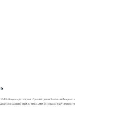
пособия?
ме
 59-ФЗ «О порядке рассмотрения обращений граждан Российской Федерации» и
диного окна цифровой обратной связи». Ответ на сообщение будет направлен не