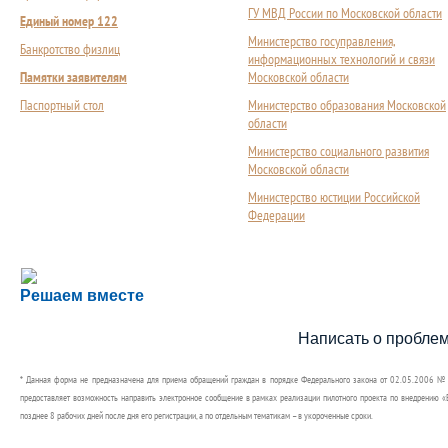
ГУ МВД России по Московской области
Единый номер 122
Министерство госуправления,
Банкротство физлиц
информационных технологий и связи
Памятки заявителям
Московской области
Паспортный стол
Министерство образования Московской
области
Министерство социального развития
Московской области
Министерство юстиции Российской
Федерации
Сложности с получением социальной выплаты или 
Решаем вместе
Сообщите об этом
Написать о пробле
* Данная форма не предназначена для приема обращений граждан в порядке Федерального закона от 02.05.2006 №
предоставляет возможность направить электронное сообщение в рамках реализации пилотного проекта по внедрению «Е
позднее 8 рабочих дней после дня его регистрации, а по отдельным тематикам – в укороченные сроки.