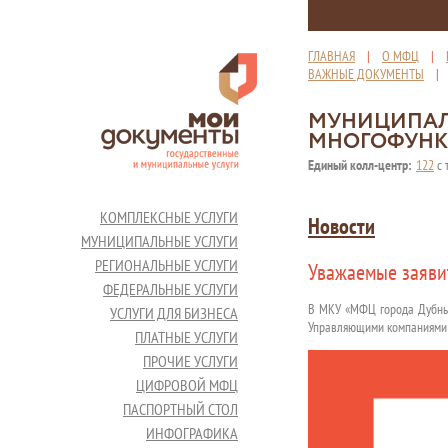
ГЛАВНАЯ
|
О МФЦ
|
ВАЖНЫЕ ДОКУМЕНТЫ
МУНИЦИПАЛ
МНОГОФУНК
Единый колл-центр:
122
с 
КОМПЛЕКСНЫЕ УСЛУГИ
Новости
МУНИЦИПАЛЬНЫЕ УСЛУГИ
РЕГИОНАЛЬНЫЕ УСЛУГИ
Уважаемые заяви
ФЕДЕРАЛЬНЫЕ УСЛУГИ
В МКУ «МФЦ города Дубны»
УСЛУГИ ДЛЯ БИЗНЕСА
Управляющими компаниями 
ПЛАТНЫЕ УСЛУГИ
ПРОЧИЕ УСЛУГИ
ЦИФРОВОЙ МФЦ
ПАСПОРТНЫЙ СТОЛ
ИНФОГРАФИКА