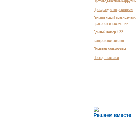
Противодействие коррупц
Прокуратура информирует
Официальный интернет-пор
правовой информации
Единый номер 122
Банкротство физлиц
Памятки заявителям
Паспортный стол
Сложности с пол
Решаем вместе
Сообщите об этом