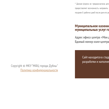
* Данная форма не предназначена дл
предоставляет возможность направить 
позднее 8 рабочих дней после дня его р
Муниципальное казенн
муниципальных услуг г
Адрес офиса центра «Мои
Единый номер колл-центр
Сайт находится в стад
разработки и наполн
Copyright © МКУ "МФЦ города Дубны"
Политика конфиденциальности