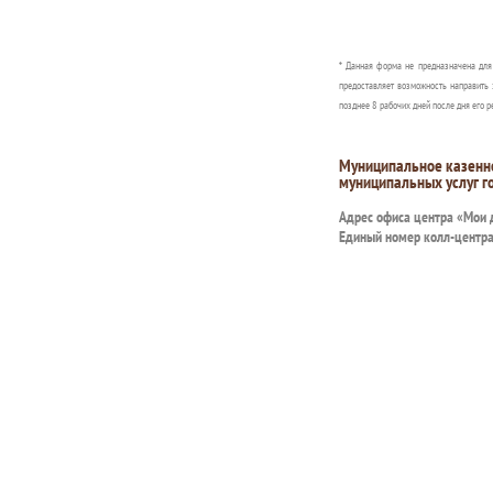
* Данная форма не предназначена дл
предоставляет возможность направить 
позднее 8 рабочих дней после дня его р
Муниципальное казенн
муниципальных услуг г
Адрес офиса центра «Мои
Единый номер колл-центр