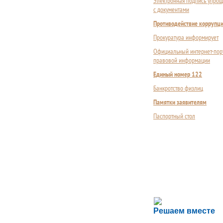
Электронная подпись упрощ
с документами
Противодействие коррупц
Прокуратура информирует
Официальный интернет-пор
правовой информации
Единый номер 122
Банкротство физлиц
Памятки заявителям
Паспортный стол
Сложности с пол
Решаем вместе
Сообщите об этом