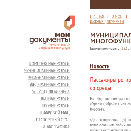
ГЛАВНАЯ
|
О МФЦ
|
ВАЖНЫЕ ДОКУМЕНТЫ
МУНИЦИПАЛ
МНОГОФУНК
Единый колл-центр:
122
с 
КОМПЛЕКСНЫЕ УСЛУГИ
Новости
МУНИЦИПАЛЬНЫЕ УСЛУГИ
РЕГИОНАЛЬНЫЕ УСЛУГИ
Пассажиры регион
ФЕДЕРАЛЬНЫЕ УСЛУГИ
со среды
УСЛУГИ ДЛЯ БИЗНЕСА
ПЛАТНЫЕ УСЛУГИ
На общественном транспор
«Стрелка», «Тройка» или с
ПРОЧИЕ УСЛУГИ
Воробьев.
ЦИФРОВОЙ МФЦ
ПАСПОРТНЫЙ СТОЛ
«Для оформления цифров
использованием любых вид
ИНФОГРАФИКА
проезда на транспорте обще