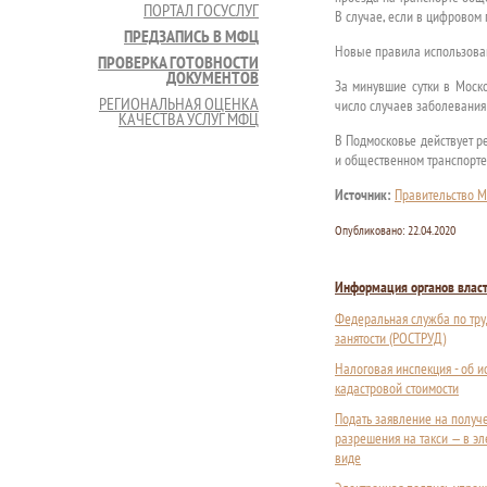
ПОРТАЛ ГОСУСЛУГ
В случае, если в цифровом 
ПРЕДЗАПИСЬ В МФЦ
Новые правила использован
ПРОВЕРКА ГОТОВНОСТИ
ДОКУМЕНТОВ
За минувшие сутки в Моск
РЕГИОНАЛЬНАЯ ОЦЕНКА
число случаев заболевания 
КАЧЕСТВА УСЛУГ МФЦ
В Подмосковье действует р
и общественном транспорте
Источник:
Правительство М
Опубликовано:
22.04.2020
Информация органов влас
Федеральная служба по тру
занятости (РОСТРУД)
Налоговая инспекция - об 
кадастровой стоимости
Подать заявление на получ
разрешения на такси — в э
виде