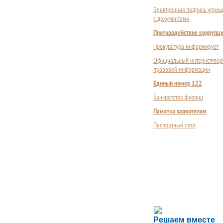
Электронная подпись упрощ
с документами
Противодействие коррупц
Прокуратура информирует
Официальный интернет-пор
правовой информации
Единый номер 122
Банкротство физлиц
Памятки заявителям
Паспортный стол
Сложности с пол
Решаем вместе
Сообщите об этом