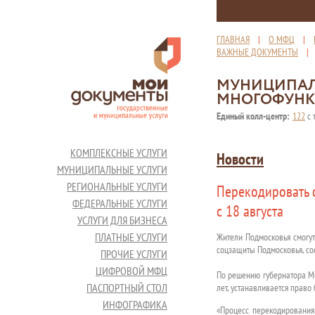
ГЛАВНАЯ
|
О МФЦ
|
ВАЖНЫЕ ДОКУМЕНТЫ
МУНИЦИПАЛ
МНОГОФУНК
Единый колл-центр:
122
с 
КОМПЛЕКСНЫЕ УСЛУГИ
Новости
МУНИЦИПАЛЬНЫЕ УСЛУГИ
РЕГИОНАЛЬНЫЕ УСЛУГИ
Перекодировать 
ФЕДЕРАЛЬНЫЕ УСЛУГИ
с 18 августа
УСЛУГИ ДЛЯ БИЗНЕСА
ПЛАТНЫЕ УСЛУГИ
Жители Подмосковья смогут
соцзащиты Подмосковья, со
ПРОЧИЕ УСЛУГИ
ЦИФРОВОЙ МФЦ
По решению губернатора Мо
ПАСПОРТНЫЙ СТОЛ
лет, устанавливается право
ИНФОГРАФИКА
«Процесс перекодирования