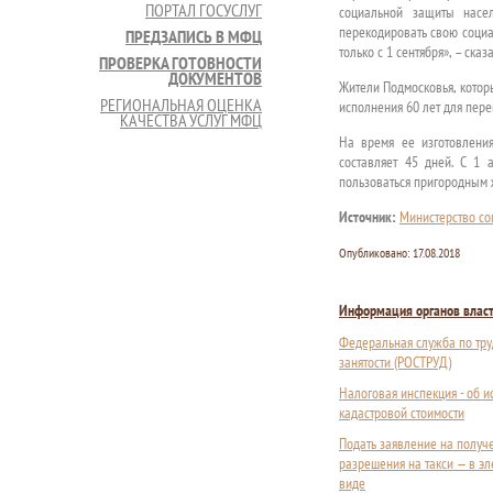
ПОРТАЛ ГОСУСЛУГ
социальной защиты насе
перекодировать свою социал
ПРЕДЗАПИСЬ В МФЦ
только с 1 сентября», – ск
ПРОВЕРКА ГОТОВНОСТИ
ДОКУМЕНТОВ
Жители Подмосковья, котор
РЕГИОНАЛЬНАЯ ОЦЕНКА
исполнения 60 лет для пер
КАЧЕСТВА УСЛУГ МФЦ
На время ее изготовлени
составляет 45 дней. С 1 
пользоваться пригородным
Источник:
Министерство со
Опубликовано:
17.08.2018
Информация органов влас
Федеральная служба по тру
занятости (РОСТРУД)
Налоговая инспекция - об 
кадастровой стоимости
Подать заявление на получ
разрешения на такси — в э
виде