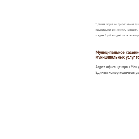
* Данная форма не предназначена дл
предоставляет возможность направить 
позднее 8 рабочих дней после дня его р
Муниципальное казенн
муниципальных услуг г
Адрес офиса центра «Мои
Единый номер колл-центр