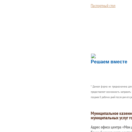
Паспортный стол
Сложности с пол
Решаем вместе
Сообщите об этом
* Данная форма не предназначена дл
предоставляет возможность направить 
позднее 8 рабочих дней после дня его р
Муниципальное казенн
муниципальных услуг г
Адрес офиса центра «Мои