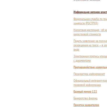
Информация органов влас
Федеральная служба по тру
занятости (РОСТРУД)
Налоговая инспекция - об 
кадастровой стоимости
Подать заявление на получ
разрешения на такси — в э
виде
Электронная подпись упрощ
с документами
Противодействие коррупц
Прокуратура информирует
Официальный интернет-пор
правовой информации
Единый номер 122
Банкротство физлиц
Памятки заявителям