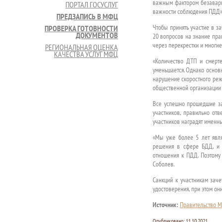
важным фактором безаварий
ПОРТАЛ ГОСУСЛУГ
важности соблюдения ПДД»,
ПРЕДЗАПИСЬ В МФЦ
Чтобы принять участие в з
ПРОВЕРКА ГОТОВНОСТИ
ДОКУМЕНТОВ
20 вопросов на знание пра
через перекрестки и многие
РЕГИОНАЛЬНАЯ ОЦЕНКА
КАЧЕСТВА УСЛУГ МФЦ
«Количество ДТП и смерт
уменьшается. Однако основ
нарушение скоростного реж
общественной организации 
Все успешно прошедшие за
участников, правильно отв
участников наградят именн
«Мы уже более 5 лет явля
решения в сфере БДД, и 
отношения к ПДД. Поэтому
Соболев.
Санкций к участникам заче
удостоверения, при этом он
Источник:
Правительство М
Опубликовано:
11.10.2021