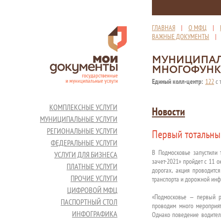
ГЛАВНАЯ
|
О МФЦ
|
ВАЖНЫЕ ДОКУМЕНТЫ
МУНИЦИПАЛ
МНОГОФУНК
Единый колл-центр:
122
с 
КОМПЛЕКСНЫЕ УСЛУГИ
Новости
МУНИЦИПАЛЬНЫЕ УСЛУГИ
РЕГИОНАЛЬНЫЕ УСЛУГИ
Первый тотальны
ФЕДЕРАЛЬНЫЕ УСЛУГИ
В Подмосковье запустили
УСЛУГИ ДЛЯ БИЗНЕСА
зачет-2021» пройдет с 11 о
ПЛАТНЫЕ УСЛУГИ
дорогах, акция проводитс
ПРОЧИЕ УСЛУГИ
транспорта и дорожной инф
ЦИФРОВОЙ МФЦ
«Подмосковье — первый р
ПАСПОРТНЫЙ СТОЛ
проводим много мероприят
ИНФОГРАФИКА
Однако поведение водител