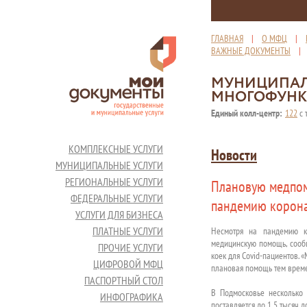
ГЛАВНАЯ
|
О МФЦ
|
ВАЖНЫЕ ДОКУМЕНТЫ
МУНИЦИПАЛ
МНОГОФУНК
Единый колл-центр:
122
с 
КОМПЛЕКСНЫЕ УСЛУГИ
Новости
МУНИЦИПАЛЬНЫЕ УСЛУГИ
РЕГИОНАЛЬНЫЕ УСЛУГИ
Плановую медпом
ФЕДЕРАЛЬНЫЕ УСЛУГИ
пандемию корон
УСЛУГИ ДЛЯ БИЗНЕСА
ПЛАТНЫЕ УСЛУГИ
Несмотря на пандемию к
медицинскую помощь, сообщ
ПРОЧИЕ УСЛУГИ
коек для Covid-пациентов. 
ЦИФРОВОЙ МФЦ
плановая помощь тем времен
ПАСПОРТНЫЙ СТОЛ
В Подмосковье несколько
ИНФОГРАФИКА
поставляется до 1,5 тысяч д