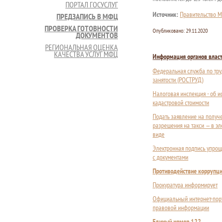
ПОРТАЛ ГОСУСЛУГ
Источник:
Правительство М
ПРЕДЗАПИСЬ В МФЦ
ПРОВЕРКА ГОТОВНОСТИ
Опубликовано:
29.11.2020
ДОКУМЕНТОВ
РЕГИОНАЛЬНАЯ ОЦЕНКА
КАЧЕСТВА УСЛУГ МФЦ
Информация органов влас
Федеральная служба по тру
занятости (РОСТРУД)
Налоговая инспекция - об 
кадастровой стоимости
Подать заявление на получ
разрешения на такси — в э
виде
Электронная подпись упрощ
с документами
Противодействие коррупц
Прокуратура информирует
Официальный интернет-пор
правовой информации
Единый номер 122