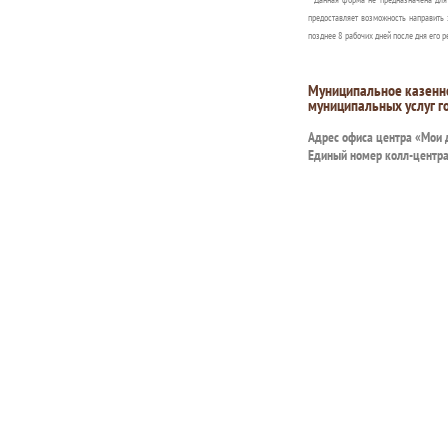
предоставляет возможность направить 
позднее 8 рабочих дней после дня его р
Муниципальное казенн
муниципальных услуг г
Адрес офиса центра «Мои
Единый номер колл-центр