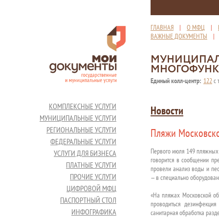
ГЛАВНАЯ
|
О МФЦ
|
ВАЖНЫЕ ДОКУМЕНТЫ
МУНИЦИПАЛ
МНОГОФУНК
Единый колл-центр:
122
с 
КОМПЛЕКСНЫЕ УСЛУГИ
Новости
МУНИЦИПАЛЬНЫЕ УСЛУГИ
РЕГИОНАЛЬНЫЕ УСЛУГИ
Пляжи Московско
ФЕДЕРАЛЬНЫЕ УСЛУГИ
Первого июля 149 пляжных 
УСЛУГИ ДЛЯ БИЗНЕСА
говорится в сообщении пре
ПЛАТНЫЕ УСЛУГИ
провели анализ воды и пес
ПРОЧИЕ УСЛУГИ
— в специально оборудован
ЦИФРОВОЙ МФЦ
«На пляжах Московской об
ПАСПОРТНЫЙ СТОЛ
проводиться дезинфекция
ИНФОГРАФИКА
санитарная обработка разде