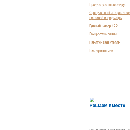
Прокуратура информирует
Официальный интернет-пор
правовой информации
Единый номер 122
Банкротство физлиц
Памятки заявителям
Паспортный стол
Сложности с пол
Решаем вместе
Сообщите об этом
* Данная форма не предназначена дл