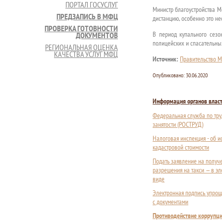
ПОРТАЛ ГОСУСЛУГ
Министр благоустройства М
ПРЕДЗАПИСЬ В МФЦ
дистанцию, особенно это не
ПРОВЕРКА ГОТОВНОСТИ
В период купального сезо
ДОКУМЕНТОВ
полицейских и спасательны
РЕГИОНАЛЬНАЯ ОЦЕНКА
КАЧЕСТВА УСЛУГ МФЦ
Источник:
Правительство М
Опубликовано:
30.06.2020
Информация органов влас
Федеральная служба по тру
занятости (РОСТРУД)
Налоговая инспекция - об 
кадастровой стоимости
Подать заявление на получ
разрешения на такси — в э
виде
Электронная подпись упрощ
с документами
Противодействие коррупц