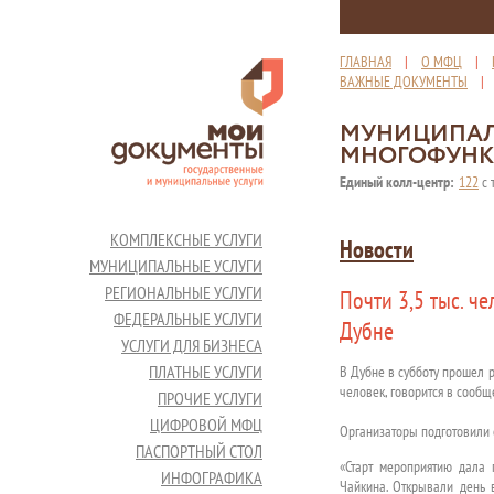
ГЛАВНАЯ
|
О МФЦ
|
ВАЖНЫЕ ДОКУМЕНТЫ
МУНИЦИПАЛ
МНОГОФУНК
Единый колл-центр:
122
с 
КОМПЛЕКСНЫЕ УСЛУГИ
Новости
МУНИЦИПАЛЬНЫЕ УСЛУГИ
РЕГИОНАЛЬНЫЕ УСЛУГИ
Почти 3,5 тыс. ч
ФЕДЕРАЛЬНЫЕ УСЛУГИ
Дубне
УСЛУГИ ДЛЯ БИЗНЕСА
ПЛАТНЫЕ УСЛУГИ
В Дубне в субботу прошел р
человек, говорится в сооб
ПРОЧИЕ УСЛУГИ
ЦИФРОВОЙ МФЦ
Организаторы подготовили с
ПАСПОРТНЫЙ СТОЛ
«Старт мероприятию дала 
ИНФОГРАФИКА
Чайкина. Открывали день в