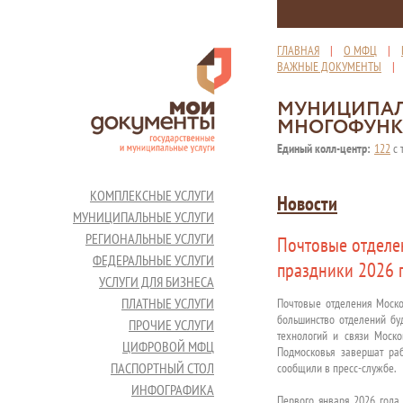
ГЛАВНАЯ
|
О МФЦ
|
ВАЖНЫЕ ДОКУМЕНТЫ
МУНИЦИПАЛ
МНОГОФУНК
Единый колл-центр:
122
с 
КОМПЛЕКСНЫЕ УСЛУГИ
Новости
МУНИЦИПАЛЬНЫЕ УСЛУГИ
РЕГИОНАЛЬНЫЕ УСЛУГИ
Почтовые отделе
ФЕДЕРАЛЬНЫЕ УСЛУГИ
праздники 2026 
УСЛУГИ ДЛЯ БИЗНЕСА
ПЛАТНЫЕ УСЛУГИ
Почтовые отделения Моско
большинство отделений бу
ПРОЧИЕ УСЛУГИ
технологий и связи Моско
ЦИФРОВОЙ МФЦ
Подмосковья завершат ра
ПАСПОРТНЫЙ СТОЛ
сообщили в пресс-службе.
ИНФОГРАФИКА
Первого января 2026 года