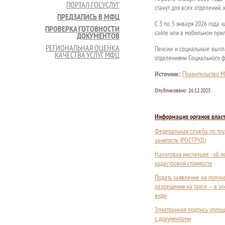
ПОРТАЛ ГОСУСЛУГ
станут для всех отделений,
ПРЕДЗАПИСЬ В МФЦ
С 3 по 5 января 2026 года 
ПРОВЕРКА ГОТОВНОСТИ
сайте или в мобильном при
ДОКУМЕНТОВ
РЕГИОНАЛЬНАЯ ОЦЕНКА
Пенсии и социальные выпла
КАЧЕСТВА УСЛУГ МФЦ
отделениями Социального ф
Источник:
Правительство М
Опубликовано:
26.12.2025
Информация органов влас
Федеральная служба по тру
занятости (РОСТРУД)
Налоговая инспекция - об 
кадастровой стоимости
Подать заявление на получ
разрешения на такси — в э
виде
Электронная подпись упрощ
с документами