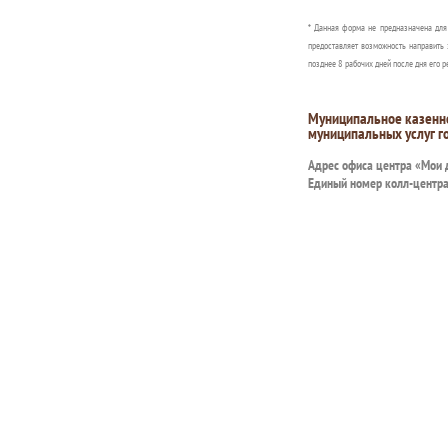
* Данная форма не предназначена дл
предоставляет возможность направить 
позднее 8 рабочих дней после дня его р
Муниципальное казенн
муниципальных услуг г
Адрес офиса центра «Мои
Единый номер колл-центр