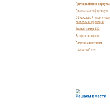
Противодействие коррупц
Прокуратура информирует
Официальный интернет-пор
правовой информации
Единый номер 122
Банкротство физлиц
Памятки заявителям
Паспортный стол
Сложности с пол
Решаем вместе
Сообщите об этом