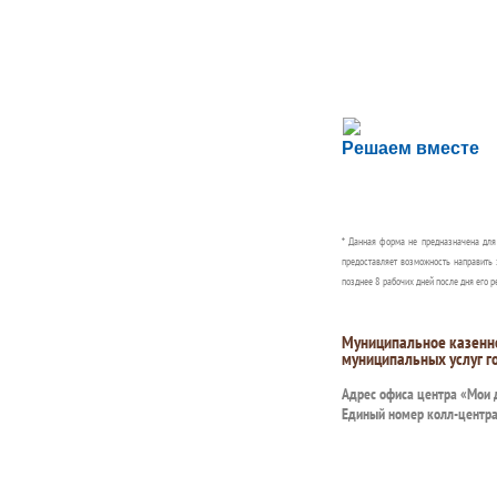
Сложности с пол
Решаем вместе
Сообщите об этом
* Данная форма не предназначена дл
предоставляет возможность направить 
позднее 8 рабочих дней после дня его р
Муниципальное казенн
муниципальных услуг г
Адрес офиса центра «Мои
Единый номер колл-центр