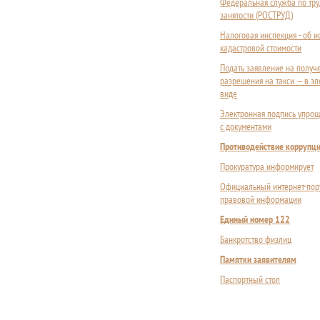
Федеральная служба по тру
занятости (РОСТРУД)
Налоговая инспекция - об 
кадастровой стоимости
Подать заявление на получ
разрешения на такси — в э
виде
Электронная подпись упрощ
с документами
Противодействие коррупц
Прокуратура информирует
Официальный интернет-пор
правовой информации
Единый номер 122
Банкротство физлиц
Памятки заявителям
Паспортный стол