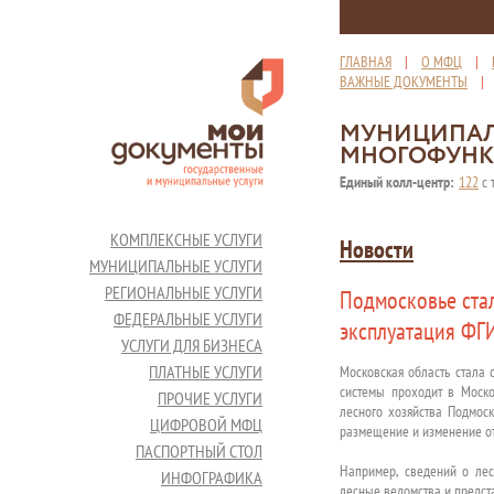
ГЛАВНАЯ
|
О МФЦ
|
ВАЖНЫЕ ДОКУМЕНТЫ
МУНИЦИПАЛ
МНОГОФУНК
Единый колл-центр:
122
с 
КОМПЛЕКСНЫЕ УСЛУГИ
Новости
МУНИЦИПАЛЬНЫЕ УСЛУГИ
РЕГИОНАЛЬНЫЕ УСЛУГИ
Подмосковье стал
ФЕДЕРАЛЬНЫЕ УСЛУГИ
эксплуатация ФГ
УСЛУГИ ДЛЯ БИЗНЕСА
ПЛАТНЫЕ УСЛУГИ
Московская область стала 
системы проходит в Моско
ПРОЧИЕ УСЛУГИ
лесного хозяйства Подмос
ЦИФРОВОЙ МФЦ
размещение и изменение о
ПАСПОРТНЫЙ СТОЛ
Например, сведений о лес
ИНФОГРАФИКА
лесные ведомства и предст