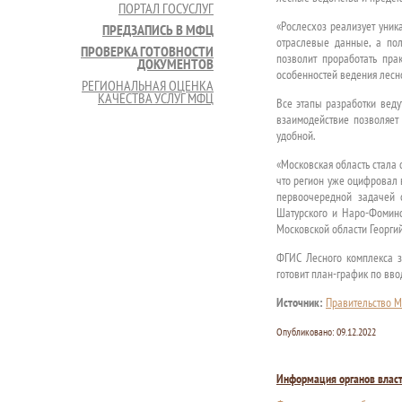
ПОРТАЛ ГОСУСЛУГ
«Рослесхоз реализует уник
ПРЕДЗАПИСЬ В МФЦ
отраслевые данные, а пол
ПРОВЕРКА ГОТОВНОСТИ
позволит проработать пра
ДОКУМЕНТОВ
особенностей ведения лесно
РЕГИОНАЛЬНАЯ ОЦЕНКА
КАЧЕСТВА УСЛУГ МФЦ
Все этапы разработки веду
взаимодействие позволяет
удобной.
«Московская область стала 
что регион уже оцифровал 
первоочередной задачей 
Шатурского и Наро-Фоминск
Московской области Георги
ФГИС Лесного комплекса за
готовит план-график по вво
Источник:
Правительство М
Опубликовано:
09.12.2022
Информация органов влас