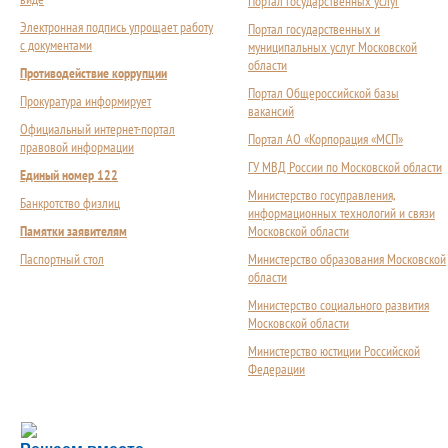
Портал государственных услуг
Электронная подпись упрощает работу
Портал государственных и
с документами
муниципальных услуг Московской
области
Противодействие коррупции
Портал Общероссийской базы
Прокуратура информирует
вакансий
Официальный интернет-портал
Портал АО «Корпорация «МСП»
правовой информации
ГУ МВД России по Московской области
Единый номер 122
Министерство госуправления,
Банкротство физлиц
информационных технологий и связи
Памятки заявителям
Московской области
Паспортный стол
Министерство образования Московской
области
Министерство социального развития
Московской области
Министерство юстиции Российской
Федерации
Сложности с получением социальной выплаты или 