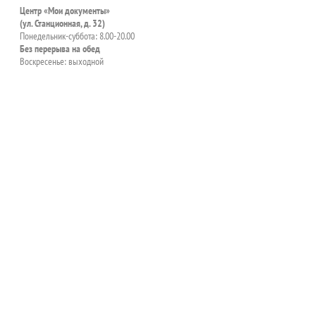
Центр «Мои документы»
(ул. Станционная, д. 32)
Понедельник-суббота: 8.00-20.00
Без перерыва на обед
Воскресенье: выходной
пособия?