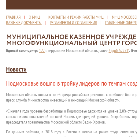
ГЛАВНАЯ
|
О МФЦ
|
КОНТАКТЫ И РЕЖИМ РАБОТЫ МФЦ
|
МФЦ МОСКОВС
ВАЖНЫЕ ДОКУМЕНТЫ
|
РЕГЛАМЕНТЫ И СОГЛАШЕНИЯ
|
ПУБЛИЧНЫЕ ОФЕР
МУНИЦИПАЛЬНОЕ КАЗЕННОЕ УЧРЕЖД
МНОГОФУНКЦИОНАЛЬНЫЙ ЦЕНТР ГОР
Единый колл-центр:
122
с территории Московской области, далее
3 (доб. 52251)
,
E-m
Новости
Подмосковье вошло в тройку лидеров по темпам соз
Московская область вошла в топ-3 среди российских регионов с наиболее благопр
пресс-служба Министерства инвестиций и инноваций Московской области.
«С начала года уровень безработицы в Подмосковье держится на уровне 2,8% от тру
самых низких показателей по всей России, где средний уровень безработицы оце
председателя правительства Московской области Вадим Хромов.
По данным рейтинга, в 2018 году в России в целом на рынке труда ситуация у