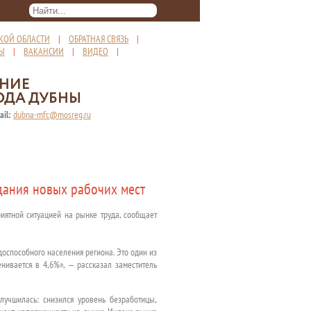
КОЙ ОБЛАСТИ
|
ОБРАТНАЯ СВЯЗЬ
|
ТЫ
|
ВАКАНСИИ
|
ВИДЕО
|
ЕНИЕ
ОДА ДУБНЫ
ail:
dubna-mfc@mosreg.ru
дания новых рабочих мест
иятной ситуацией на рынке труда, сообщает
доспособного населения региона. Это один из
нивается в 4,6%», — рассказал заместитель
лучшилась: снизился уровень безработицы,