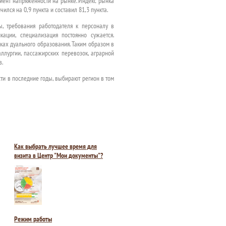
иент напряженности на рынке. Индекс рынка
лся на 0,9 пункта и составил 81,3 пункта.
, требования работодателя к персоналу в
ации, специализация постоянно сужается.
ках дуального образования. Таким образом в
ллургии, пассажирских перевозок, аграрной
в.
ти в последние годы, выбирают регион в том
Как выбрать лучшее время для
визита в Центр "Мои документы"?
Режим работы