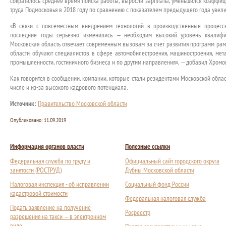
сократилось среднее время поиска работы, выросли зарплаты, уменьшился коэффиц
труда Подмосковья в 2018 году по сравнению с показателем предыдущего года увеличи
«В связи с повсеместным внедрением технологий в производственные процессы
последние годы серьезно изменились — необходим высокий уровень квалифик
Московская область отвечает современным вызовам за счет развития программ рам
области обучают специалистов в сфере автомобилестроения, машиностроения, мета
промышленности, гостиничного бизнеса и по другим направления», — добавил Хромо
Как говорится в сообщении, компании, которые стали резидентами Московской облас
числе и из-за высокого кадрового потенциала.
Источник:
Правительство Московской области
Опубликовано:
11.09.2019
Информация органов власти
Полезные ссылки
Федеральная служба по труду и
Официальный сайт городского округа
занятости (РОСТРУД)
Дубны Московской области
Налоговая инспекция - об исправлении
Социальный фонд России
кадастровой стоимости
Федеральная налоговая служба
Подать заявление на получение
Росреестр
разрешения на такси — в электронном
виде