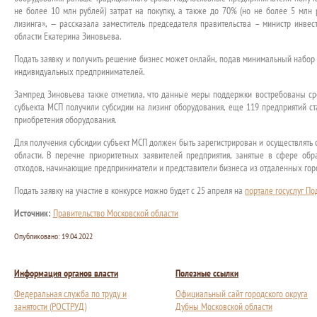
не более 10 млн рублей) затрат на покупку, а также до 70% (но не более 5 млн 
лизинга», — рассказала заместитель председателя правительства – министр инве
области Екатерина Зиновьева.
Подать заявку и получить решение бизнес может онлайн, подав минимальный набор 
индивидуальных предпринимателей.
Зампред Зиновьева также отметила, что данные меры поддержки востребованы ср
субъекта МСП получили субсидии на лизинг оборудования, еще 119 предприятий с
приобретения оборудования.
Для получения субсидии субъект МСП должен быть зарегистрирован и осуществлять 
области. В перечне приоритетных заявителей предприятия, занятые в сфере об
отходов, начинающие предприниматели и представители бизнеса из отдаленных горо
Подать заявку на участие в конкурсе можно будет с 25 апреля на
портале госуслуг По
Источник:
Правительство Московской области
Опубликовано:
19.04.2022
Информация органов власти
Полезные ссылки
Федеральная служба по труду и
Официальный сайт городского округа
занятости (РОСТРУД)
Дубны Московской области