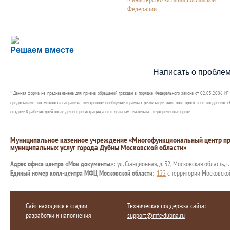
Федерации
Сложности с получением социальной выплаты или 
Решаем вместе
Сообщите об этом
Написать о пробле
* Данная форма не предназначена для приема обращений граждан в порядке Федерального закона от 02.05.2006 №
предоставляет возможность направить электронное сообщение в рамках реализации пилотного проекта по внедрению «Е
позднее 8 рабочих дней после дня его регистрации, а по отдельным тематикам – в укороченные сроки.
Муниципальное казенное учреждение «Многофункциональный центр пр
муниципальных услуг города Дубны Московской области»
Адрес офиса центра «Мои документы»:
ул. Станционная, д. 32, Московская область, г
Единый номер колл-центра МФЦ Московской области:
122
с территории Московско
Сайт находится в стадии
Техническая поддержка сайта:
разработки и наполнения
support@mfc-dubna.ru