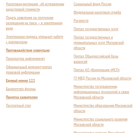
Налоговая инспекция - об исправлении
Социальный фонд России
кадастровой стоимости
Федеральная налоговая служба
Подать заявление на получение
Росреестр
разрешения на такси — в электронном
виде
Портал государственных услуг
Электронная подпись упрощает работу
Портал государственных и
с документами
муниципальных услуг Московской
области
Противодействие коррупции
Портал Общероссийской базы
Прокуратура информирует
вакансий
Официальный интернет-портал
Портал АО «Корпорация «МСП»
правовой информации
ГУ МВД России по Московской области
Единый номер 122
Министерство госуправления,
Банкротство физлиц
информационных технологий и связи
Памятки заявителям
Московской области
Паспортный стол
Министерство образования Московской
области
Министерство социального развития
Московской области
Министерство юстиции Российской