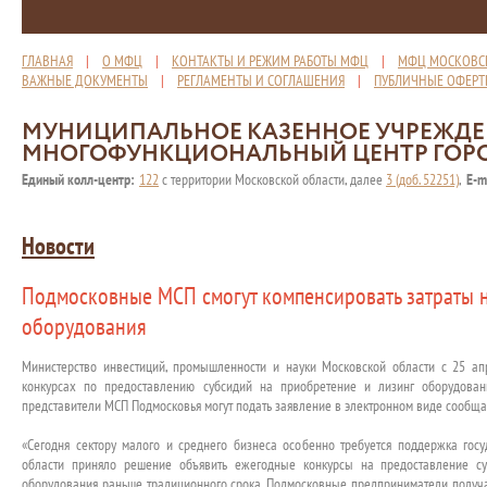
ГЛАВНАЯ
|
О МФЦ
|
КОНТАКТЫ И РЕЖИМ РАБОТЫ МФЦ
|
МФЦ МОСКОВС
ВАЖНЫЕ ДОКУМЕНТЫ
|
РЕГЛАМЕНТЫ И СОГЛАШЕНИЯ
|
ПУБЛИЧНЫЕ ОФЕР
МУНИЦИПАЛЬНОЕ КАЗЕННОЕ УЧРЕЖД
МНОГОФУНКЦИОНАЛЬНЫЙ ЦЕНТР ГОР
Единый колл-центр:
122
с территории Московской области, далее
3 (доб. 52251)
,
E-m
Новости
Подмосковные МСП смогут компенсировать затраты н
оборудования
Министерство инвестиций, промышленности и науки Московской области с 25 ап
конкурсах по предоставлению субсидий на приобретение и лизинг оборудова
представители МСП Подмосковья могут подать заявление в электронном виде сообща
«Сегодня сектору малого и среднего бизнеса особенно требуется поддержка госу
области приняло решение объявить ежегодные конкурсы на предоставление с
оборудования раньше традиционного срока. Подмосковные предприниматели получ