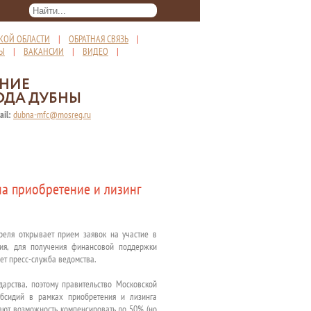
КОЙ ОБЛАСТИ
|
ОБРАТНАЯ СВЯЗЬ
|
ТЫ
|
ВАКАНСИИ
|
ВИДЕО
|
ЕНИЕ
ОДА ДУБНЫ
ail:
dubna-mfc@mosreg.ru
а приобретение и лизинг
реля открывает прием заявок на участие в
ния, для получения финансовой поддержки
ет пресс-служба ведомства.
дарства, поэтому правительство Московской
убсидий в рамках приобретения и лизинга
ают возможность компенсировать до 50% (но