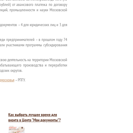
рублей) от авансового платежа по договору
стиций, промышленности и науки Московской
документов – 4 для юридических лиц и 3 для
еди предпринимателей – в прошлом году 74
тали участниками программы субсидирования
свою деятельность на территории Московской
рабатывающего производства и переработки
дских округов.
дмосковья
– РПГУ.
Как выбрать лучшее время для
визита в Центр "Мои документы"?