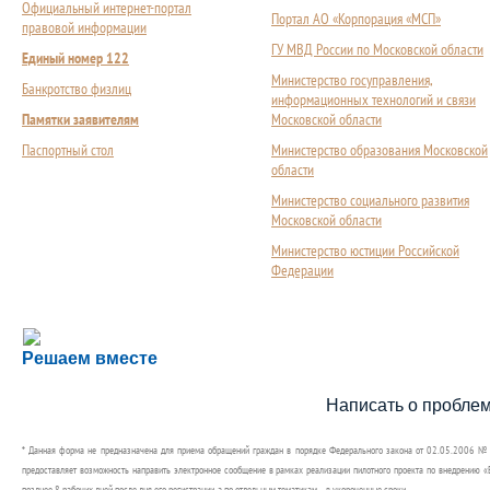
Официальный интернет-портал
Портал АО «Корпорация «МСП»
правовой информации
ГУ МВД России по Московской области
Единый номер 122
Министерство госуправления,
Банкротство физлиц
информационных технологий и связи
Памятки заявителям
Московской области
Паспортный стол
Министерство образования Московской
области
Министерство социального развития
Московской области
Министерство юстиции Российской
Федерации
Сложности с получением социальной выплаты или 
Решаем вместе
Сообщите об этом
Написать о пробле
* Данная форма не предназначена для приема обращений граждан в порядке Федерального закона от 02.05.2006 №
предоставляет возможность направить электронное сообщение в рамках реализации пилотного проекта по внедрению «Е
позднее 8 рабочих дней после дня его регистрации, а по отдельным тематикам – в укороченные сроки.