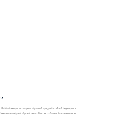
пособия?
ме
 59-ФЗ «О порядке рассмотрения обращений граждан Российской Федерации» и
диного окна цифровой обратной связи». Ответ на сообщение будет направлен не