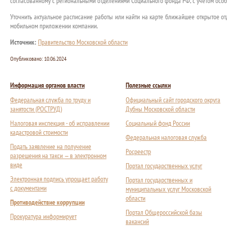
согласованному с региональными отделениями Социального фонда РФ, с учетом особ
Уточнить актуальное расписание работы или найти на карте ближайшее открытое 
мобильном приложении компании.
Источник:
Правительство Московской области
Опубликовано:
10.06.2024
Информация органов власти
Полезные ссылки
Федеральная служба по труду и
Официальный сайт городского округа
занятости (РОСТРУД)
Дубны Московской области
Налоговая инспекция - об исправлении
Социальный фонд России
кадастровой стоимости
Федеральная налоговая служба
Подать заявление на получение
Росреестр
разрешения на такси — в электронном
виде
Портал государственных услуг
Электронная подпись упрощает работу
Портал государственных и
с документами
муниципальных услуг Московской
области
Противодействие коррупции
Портал Общероссийской базы
Прокуратура информирует
вакансий