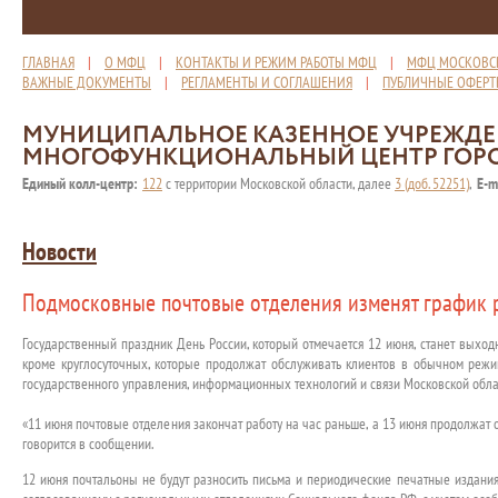
ГЛАВНАЯ
|
О МФЦ
|
КОНТАКТЫ И РЕЖИМ РАБОТЫ МФЦ
|
МФЦ МОСКОВС
ВАЖНЫЕ ДОКУМЕНТЫ
|
РЕГЛАМЕНТЫ И СОГЛАШЕНИЯ
|
ПУБЛИЧНЫЕ ОФЕР
МУНИЦИПАЛЬНОЕ КАЗЕННОЕ УЧРЕЖД
МНОГОФУНКЦИОНАЛЬНЫЙ ЦЕНТР ГОР
Единый колл-центр:
122
с территории Московской области, далее
3 (доб. 52251)
,
E-m
Новости
Подмосковные почтовые отделения изменят график 
Государственный праздник День России, который отмечается 12 июня, станет выхо
кроме круглосуточных, которые продолжат обслуживать клиентов в обычном режи
государственного управления, информационных технологий и связи Московской обла
«11 июня почтовые отделения закончат работу на час раньше, а 13 июня продолжат
говорится в сообщении.
12 июня почтальоны не будут разносить письма и периодические печатные издания.