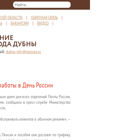
КОЙ ОБЛАСТИ
|
ОБРАТНАЯ СВЯЗЬ
|
ТЫ
|
ВАКАНСИИ
|
ВИДЕО
|
ЕНИЕ
ОДА ДУБНЫ
ail:
dubna-mfc@mosreg.ru
работы в День России
дным днем для всех отделений Почты России,
ме, сообщили в пресс-службе Министерства
сти.
 обслуживать клиентов в обычном режиме», —
 Пенсии и пособия они доставят по графику,