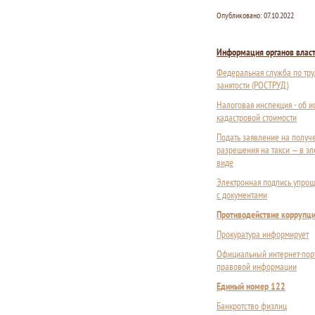
Опубликовано:
07.10.2022
Информация органов влас
Федеральная служба по тру
занятости (РОСТРУД)
Налоговая инспекция - об 
кадастровой стоимости
Подать заявление на получ
разрешения на такси — в э
виде
Электронная подпись упрощ
с документами
Противодействие коррупц
Прокуратура информирует
Официальный интернет-пор
правовой информации
Единый номер 122
Банкротство физлиц