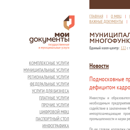
ГЛАВНАЯ
|
О МФЦ
|
ВАЖНЫЕ ДОКУМЕНТЫ
МУНИЦИПАЛ
МНОГОФУНК
Единый колл-центр:
122
с 
КОМПЛЕКСНЫЕ УСЛУГИ
Новости
МУНИЦИПАЛЬНЫЕ УСЛУГИ
РЕГИОНАЛЬНЫЕ УСЛУГИ
Подмосковные пр
ФЕДЕРАЛЬНЫЕ УСЛУГИ
дефицитом кадр
УСЛУГИ ДЛЯ БИЗНЕСА
ПЛАТНЫЕ УСЛУГИ
Инвесторы и образовате
необходимым предприятиям
ПРОЧИЕ УСЛУГИ
содействие в заключении 4
ЦИФРОВОЙ МФЦ
импортозамещающие проек
ПАСПОРТНЫЙ СТОЛ
промышленности и науки ре
ИНФОГРАФИКА
По ее словам, колледжи см