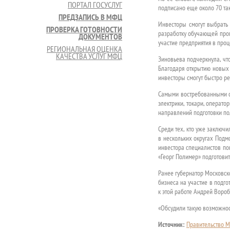
ПОРТАЛ ГОСУСЛУГ
подписано еще около 70 та
ПРЕДЗАПИСЬ В МФЦ
Инвесторы смогут выбрать
ПРОВЕРКА ГОТОВНОСТИ
разработку обучающей прог
ДОКУМЕНТОВ
участие предприятия в проц
РЕГИОНАЛЬНАЯ ОЦЕНКА
КАЧЕСТВА УСЛУГ МФЦ
Зиновьева подчеркнула, чт
Благодаря открытию новых 
инвесторы смогут быстро р
Самыми востребованными сп
электрики, токари, операт
направлений подготовки по
Среди тех, кто уже заключ
в нескольких округах Подм
инвестора специалистов по
«Георг Полимер» подготови
Ранее губернатор Московск
бизнеса на участие в подг
к этой работе Андрей Воро
«Обсудили такую возможност
Источник:
Правительство М