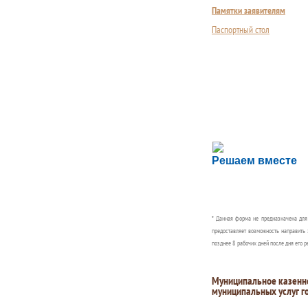
Памятки заявителям
Паспортный стол
Сложности с пол
Решаем вместе
Сообщите об этом
* Данная форма не предназначена дл
предоставляет возможность направить 
позднее 8 рабочих дней после дня его р
Муниципальное казенн
муниципальных услуг г