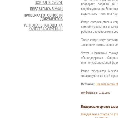
ПОРТАЛ ГОСУСЛУГ
проверяет, подавал ли 
ПРЕДЗАПИСЬ В МФЦ
соцобслуживании. Если тако
ведомства», – пояснила Кур
ПРОВЕРКА ГОТОВНОСТИ
ДОКУМЕНТОВ
Статус нуждающегося в соц
РЕГИОНАЛЬНАЯ ОЦЕНКА
самообслуживанию и самос
КАЧЕСТВА УСЛУГ МФЦ
ребенка с трудностями в со
Также статус могут получит
заявление можно, если в се
Услуга «Признание гражд
«Соцподдержка» – «Соцпомо
или полустационарной форм
Ранее губернатор Моско
тиражируются по всей стран
Источник:
Правительство М
Опубликовано:
07.10.2022
Информация органов влас
Федеральная служба по тру