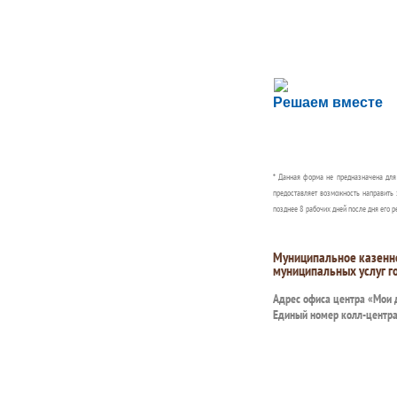
Сложности с пол
Решаем вместе
Сообщите об этом
* Данная форма не предназначена дл
предоставляет возможность направить 
позднее 8 рабочих дней после дня его р
Муниципальное казенн
муниципальных услуг г
Адрес офиса центра «Мои
Единый номер колл-центр