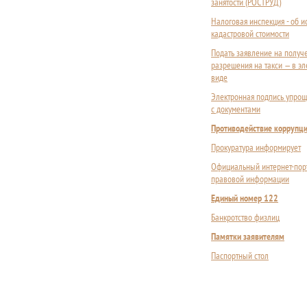
занятости (РОСТРУД)
Налоговая инспекция - об 
кадастровой стоимости
Подать заявление на получ
разрешения на такси — в э
виде
Электронная подпись упрощ
с документами
Противодействие коррупц
Прокуратура информирует
Официальный интернет-пор
правовой информации
Единый номер 122
Банкротство физлиц
Памятки заявителям
Паспортный стол