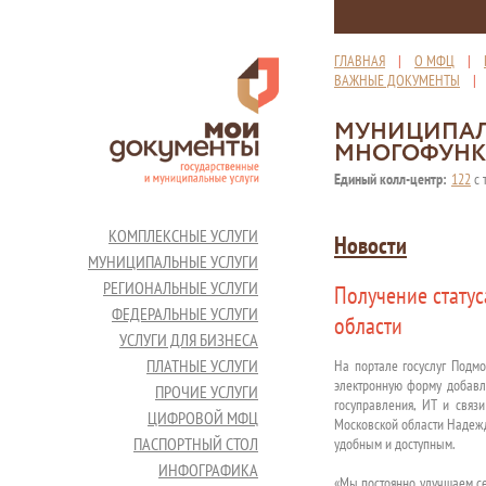
ГЛАВНАЯ
|
О МФЦ
|
ВАЖНЫЕ ДОКУМЕНТЫ
МУНИЦИПАЛ
МНОГОФУНК
Единый колл-центр:
122
с 
КОМПЛЕКСНЫЕ УСЛУГИ
Новости
МУНИЦИПАЛЬНЫЕ УСЛУГИ
РЕГИОНАЛЬНЫЕ УСЛУГИ
Получение стату
ФЕДЕРАЛЬНЫЕ УСЛУГИ
области
УСЛУГИ ДЛЯ БИЗНЕСА
ПЛАТНЫЕ УСЛУГИ
На портале госуслуг Подмо
электронную форму добавл
ПРОЧИЕ УСЛУГИ
госуправления, ИТ и связ
ЦИФРОВОЙ МФЦ
Московской области Надежд
ПАСПОРТНЫЙ СТОЛ
удобным и доступным.
ИНФОГРАФИКА
«Мы постоянно улучшаем се