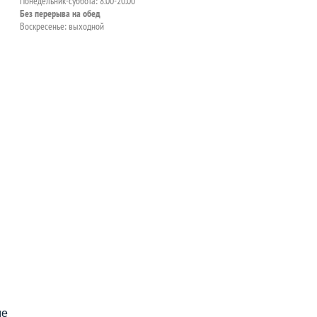
Понедельник-суббота: 8.00-20.00
Без перерыва на обед
Воскресенье: выходной
пособия?
ме