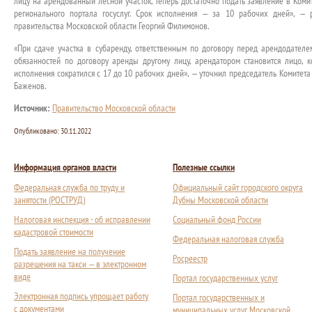
лицу на арендованный лесной участок, теперь достаточно подать заявление в Коми
регионального портала госуслуг. Срок исполнения — за 10 рабочих дней», —
правительства Московской области Георгий Филимонов.
«При сдаче участка в субаренду, ответственным по договору перед арендодателе
обязанностей по договору аренды другому лицу, арендатором становится лицо, 
исполнения сократился с 17 до 10 рабочих дней», — уточнил председатель Комитета
Баженов.
Источник:
Правительство Московской области
Опубликовано:
30.11.2022
Информация органов власти
Полезные ссылки
Федеральная служба по труду и
Официальный сайт городского округа
занятости (РОСТРУД)
Дубны Московской области
Налоговая инспекция - об исправлении
Социальный фонд России
кадастровой стоимости
Федеральная налоговая служба
Подать заявление на получение
Росреестр
разрешения на такси — в электронном
виде
Портал государственных услуг
Электронная подпись упрощает работу
Портал государственных и
с документами
муниципальных услуг Московской