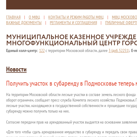
ГЛАВНАЯ
|
О МФЦ
|
КОНТАКТЫ И РЕЖИМ РАБОТЫ МФЦ
|
МФЦ МОСКОВС
ВАЖНЫЕ ДОКУМЕНТЫ
|
РЕГЛАМЕНТЫ И СОГЛАШЕНИЯ
|
ПУБЛИЧНЫЕ ОФЕР
МУНИЦИПАЛЬНОЕ КАЗЕННОЕ УЧРЕЖД
МНОГОФУНКЦИОНАЛЬНЫЙ ЦЕНТР ГОР
Единый колл-центр:
122
с территории Московской области, далее
3 (доб. 52251)
,
E-m
Новости
Получить участок в субаренду в Подмосковье теперь
На территории Московской области лесные участки в составе земель лесного фонда 
оборот ограничен, сообщает пресс-служба Комитета лесного хозяйства Подмоковья. 
лесные участки, находящиеся в государственной собственности и прошедшие государ
субаренду можно получить только на них.
Согласие передачи прав на арендованный участок выдается на основании заявления
«Для того чтобы сдать арендованное имущество в субаренду и передать свои прав