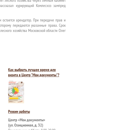
тет лесного хозяйства через личный кабинет
 рассказал курирующий Комлесхоз зампред
м остается арендатор. При передаче прав и
которому передаются указанные права. Срок
 лесного хозяйства Московской области Олег
Как выбрать лучшее время для
визита в Центр "Мои документы"?
Режим работы
Центр «Мои документы»
(ул. Станционная, д. 32)