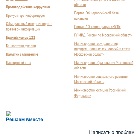
области
Противодействие коррупции
Портал Общероссийской базы
Прокуратура информирует
вакансий
Официальный интернет-портал
Портал АО «Корпорация «МСП»
правовой информации
ГУ МВД России по Московской области
Единый номер 122
Министерство госуправления,
Банкротство физлиц
информационных технологий и связи
Памятки заявителям
Московской области
Паспортный стол
Министерство образования Московской
области
Министерство социального развития
Московской области
Министерство юстиции Российской
Федерации
Сложности с получением социальной выплаты или 
Решаем вместе
Сообщите об этом
Написать о пробле