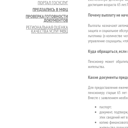
ПОРТАЛ ГОСУСЛУГ
достигшим возраста 65 лет.
ПРЕДЗАПИСЬ В МФЦ
Почему выплату не нач
ПРОВЕРКА ГОТОВНОСТИ
ДОКУМЕНТОВ
Выплаты назначают автома
РЕГИОНАЛЬНАЯ ОЦЕНКА
защита и социальное обслуж
КАЧЕСТВА УСЛУГ МФЦ
льготника (о количестве че
управление соцзащиты, что
Куда обращаться, если 
Пенсионер может обратит
жительства.
Какие документы предс
Для предоставления ежем
пенсионеру старше 65 лет 
Вместе с заявлением необх
паспорт;
документ, подтвер
этих сведений нет в
копию финансового
жительства получат