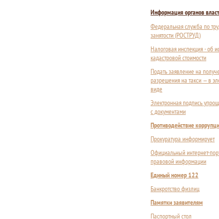
Информация органов влас
Федеральная служба по тру
занятости (РОСТРУД)
Налоговая инспекция - об 
кадастровой стоимости
Подать заявление на получ
разрешения на такси — в э
виде
Электронная подпись упрощ
с документами
Противодействие коррупц
Прокуратура информирует
Официальный интернет-пор
правовой информации
Единый номер 122
Банкротство физлиц
Памятки заявителям
Паспортный стол