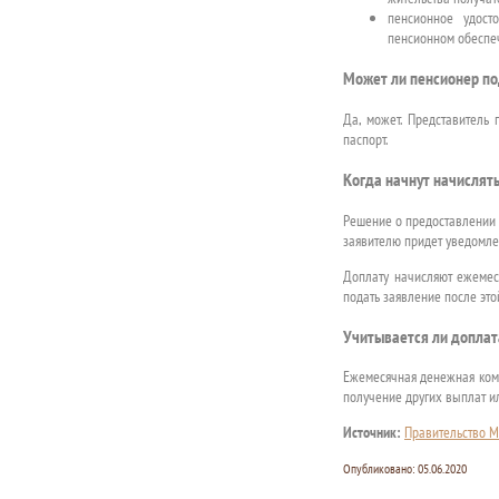
пенсионное удост
пенсионном обеспе
Может ли пенсионер по
Да, может. Представитель
паспорт.
Когда начнут начислят
Решение о предоставлении 
заявителю придет уведомле
Доплату начисляют ежемеся
подать заявление после это
Учитывается ли доплат
Ежемесячная денежная комп
получение других выплат и
Источник:
Правительство М
Опубликовано:
05.06.2020