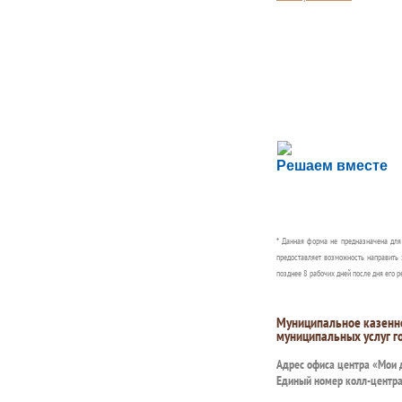
Сложности с пол
Решаем вместе
Сообщите об этом
* Данная форма не предназначена дл
предоставляет возможность направить 
позднее 8 рабочих дней после дня его р
Муниципальное казенн
муниципальных услуг г
Адрес офиса центра «Мои
Единый номер колл-центр