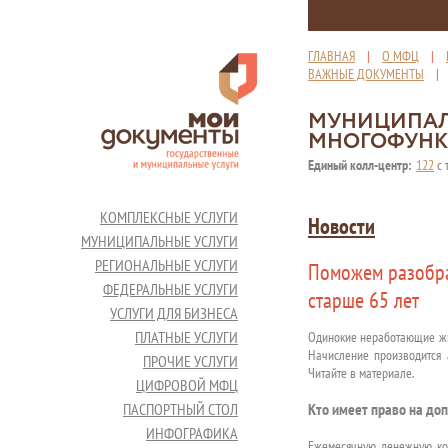
ГЛАВНАЯ
|
О МФЦ
|
ВАЖНЫЕ ДОКУМЕНТЫ
МУНИЦИПАЛ
МНОГОФУНК
Единый колл-центр:
122
с 
КОМПЛЕКСНЫЕ УСЛУГИ
Новости
МУНИЦИПАЛЬНЫЕ УСЛУГИ
РЕГИОНАЛЬНЫЕ УСЛУГИ
Поможем разобра
ФЕДЕРАЛЬНЫЕ УСЛУГИ
старше 65 лет
УСЛУГИ ДЛЯ БИЗНЕСА
ПЛАТНЫЕ УСЛУГИ
Одинокие неработающие жит
Начисление производится 
ПРОЧИЕ УСЛУГИ
Читайте в материале.
ЦИФРОВОЙ МФЦ
Кто имеет право на доп
ПАСПОРТНЫЙ СТОЛ
ИНФОГРАФИКА
Ежемесячную денежную ко