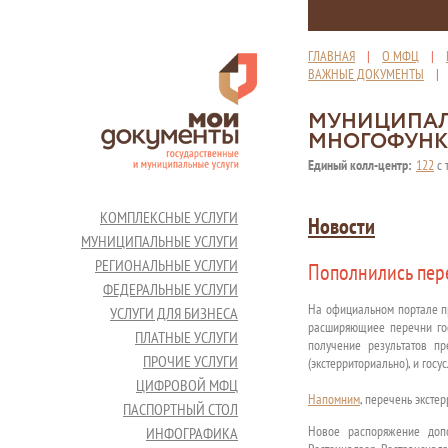
ГЛАВНАЯ
|
О МФЦ
|
ВАЖНЫЕ ДОКУМЕНТЫ
МУНИЦИПАЛ
МНОГОФУНК
Единый колл-центр:
122
с 
КОМПЛЕКСНЫЕ УСЛУГИ
Новости
МУНИЦИПАЛЬНЫЕ УСЛУГИ
РЕГИОНАЛЬНЫЕ УСЛУГИ
Пополнились пер
ФЕДЕРАЛЬНЫЕ УСЛУГИ
На официальном портале п
УСЛУГИ ДЛЯ БИЗНЕСА
расширяющиее перечни гос
ПЛАТНЫЕ УСЛУГИ
получение результатов пр
ПРОЧИЕ УСЛУГИ
(экстерриториально), и гос
ЦИФРОВОЙ МФЦ
Напомним
, перечень эксте
ПАСПОРТНЫЙ СТОЛ
Новое распоряжение доп
ИНФОГРАФИКА