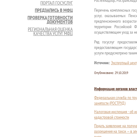
Ростехнадзор, Ространснадз
ПОРТАЛ ГОСУСЛУГ
ПРЕДЗАПИСЬ В МФЦ
Перечень комплексных гос
услуг, оказываемых Пен
ПРОВЕРКА ГОТОВНОСТИ
предпенсионного возраст
ДОКУМЕНТОВ
территории Российской 
РЕГИОНАЛЬНАЯ ОЦЕНКА
осуществляющим уход за н
КАЧЕСТВА УСЛУГ МФЦ
Ряд госуслуг предостав
предоставляющим государс
услуги предусмотрено таки
Источник:
Экспертный цент
Опубликовано:
29.10.2019
Информация органов влас
Федеральная служба по тру
занятости (РОСТРУД)
Налоговая инспекция - об 
кадастровой стоимости
Подать заявление на получ
разрешения на такси — в э
виде