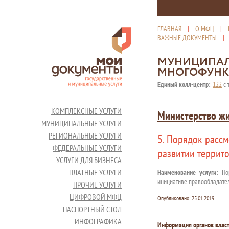
ГЛАВНАЯ
|
О МФЦ
|
ВАЖНЫЕ ДОКУМЕНТЫ
МУНИЦИПАЛ
МНОГОФУНК
Единый колл-центр:
122
с 
КОМПЛЕКСНЫЕ УСЛУГИ
Министерство ж
МУНИЦИПАЛЬНЫЕ УСЛУГИ
РЕГИОНАЛЬНЫЕ УСЛУГИ
5. Порядок расс
ФЕДЕРАЛЬНЫЕ УСЛУГИ
развитии террит
УСЛУГИ ДЛЯ БИЗНЕСА
ПЛАТНЫЕ УСЛУГИ
Наименование услуги:
Пор
инициативе правообладател
ПРОЧИЕ УСЛУГИ
ЦИФРОВОЙ МФЦ
Опубликовано:
25.01.2019
ПАСПОРТНЫЙ СТОЛ
ИНФОГРАФИКА
Информация органов влас