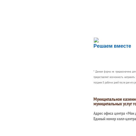
Сложности с пол
Решаем вместе
Сообщите об этом
* Данная форма не предназначена дл
предоставляет возможность направить 
позднее 8 рабочих дней после дня его р
Муниципальное казенн
муниципальных услуг г
Адрес офиса центра «Мои
Единый номер колл-центр