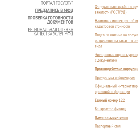
ПОРТАЛ ГОСУСЛУГ
Федеральная служба по тру
ПРЕДЗАПИСЬ В МФЦ
занятости (РОСТРУД)
ПРОВЕРКА ГОТОВНОСТИ
Налоговая инспекция - об 
ДОКУМЕНТОВ
кадастровой стоимости
РЕГИОНАЛЬНАЯ ОЦЕНКА
КАЧЕСТВА УСЛУГ МФЦ
Подать заявление на получ
разрешения на такси — в э
виде
Электронная подпись упрощ
с документами
Противодействие коррупц
Прокуратура информирует
Официальный интернет-пор
правовой информации
Единый номер 122
Банкротство физлиц
Памятки заявителям
Паспортный стол