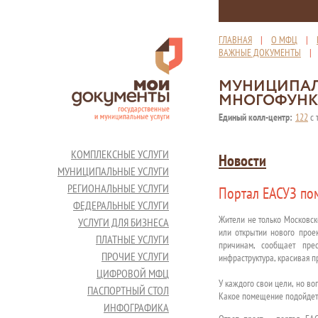
ГЛАВНАЯ
|
О МФЦ
|
ВАЖНЫЕ ДОКУМЕНТЫ
МУНИЦИПАЛ
МНОГОФУНК
Единый колл-центр:
122
с 
КОМПЛЕКСНЫЕ УСЛУГИ
Новости
МУНИЦИПАЛЬНЫЕ УСЛУГИ
РЕГИОНАЛЬНЫЕ УСЛУГИ
Портал ЕАСУЗ по
ФЕДЕРАЛЬНЫЕ УСЛУГИ
Жители не только Московск
УСЛУГИ ДЛЯ БИЗНЕСА
или открытии нового прое
ПЛАТНЫЕ УСЛУГИ
причинам, сообщает прес
ПРОЧИЕ УСЛУГИ
инфраструктура, красивая п
ЦИФРОВОЙ МФЦ
У каждого свои цели, но во
ПАСПОРТНЫЙ СТОЛ
Какое помещение подойдет 
ИНФОГРАФИКА