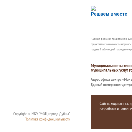
Сложности с пол
Решаем вместе
Сообщите об этом
* Данная форма не предназначена дл
предоставляет возможность направить 
позднее 8 рабочих дней после дня его р
Муниципальное казенн
муниципальных услуг г
Адрес офиса центра «Мои
Единый номер колл-центр
Сайт находится в стад
разработки и наполн
Copyright © МКУ "МФЦ города Дубны"
Политика конфиденциальности