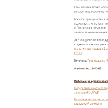
Свой магазин можно откры
конкурентное окружение ло
Большое преимущество аре
возможность их выкупа ниж
в Подмосковье объявлено 
земель сельхозназначения.
Две конкурентные процедур
водными объектами, распо
плавательные средства
. В
ЕАСУЗ
.
Источник:
Правительство М
Опубликовано:
22.08.2022
Информация органов влас
Федеральная служба по тру
занятости (РОСТРУД)
Налоговая инспекция - об 
кадастровой стоимости