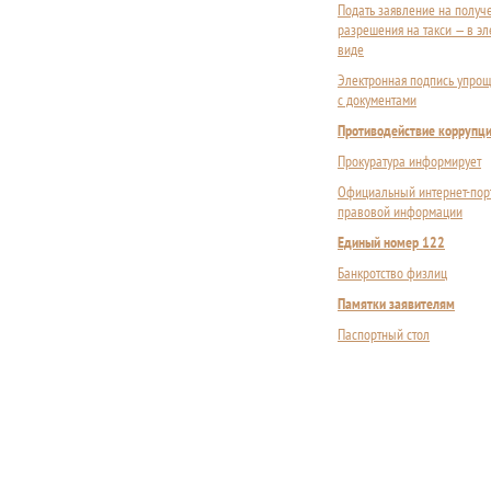
Подать заявление на получ
разрешения на такси — в э
виде
Электронная подпись упрощ
с документами
Противодействие коррупц
Прокуратура информирует
Официальный интернет-пор
правовой информации
Единый номер 122
Банкротство физлиц
Памятки заявителям
Паспортный стол