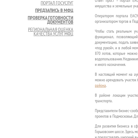
Ответ прост – портал ЕАС
ПОРТАЛ ГОСУСЛУГ
имущества и земельные уча
ПРЕДЗАПИСЬ В МФЦ
Оператором портала ЕАСУ
ПРОВЕРКА ГОТОВНОСТИ
организатором торгов в Под
ДОКУМЕНТОВ
РЕГИОНАЛЬНАЯ ОЦЕНКА
Чтобы стать реальным уч
КАЧЕСТВА УСЛУГ МФЦ
функционал, позволяющий
документацию, подать заявк
«под рукой», и в любой мо
870 лотов, которые можно
водопользования. Недвижим
и иного назначения.
В настоящий момент на аук
можно арендовать участок 6
района
.
В районе локации участк
транспорта.
Представители бизнес-сооб
проектов в Подмосковье. Дл
Для развития бизнеса в сф
Горьковским шоссе. Здесь м
и предоставлять широкий в