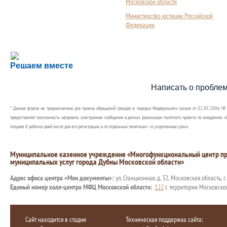
Московской области
Министерство юстиции Российской
Федерации
Сложности с получением социальной выплаты или 
Решаем вместе
Сообщите об этом
Написать о пробле
* Данная форма не предназначена для приема обращений граждан в порядке Федерального закона от 02.05.2006 №
предоставляет возможность направить электронное сообщение в рамках реализации пилотного проекта по внедрению «Е
позднее 8 рабочих дней после дня его регистрации, а по отдельным тематикам – в укороченные сроки.
Муниципальное казенное учреждение «Многофункциональный центр пр
муниципальных услуг города Дубны Московской области»
Адрес офиса центра «Мои документы»:
ул. Станционная, д. 32, Московская область, г
Единый номер колл-центра МФЦ Московской области:
122
с территории Московско
Сайт находится в стадии
Техническая поддержка сайта: