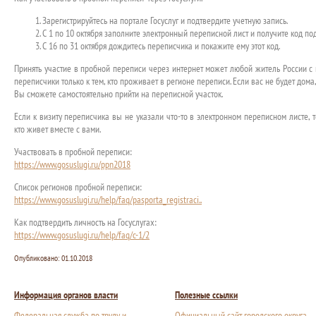
Зарегистрируйтесь на портале Госуслуг и подтвердите учетную запись.
С 1 по 10 октября заполните электронный переписной лист и получите код по
С 16 по 31 октября дождитесь переписчика и покажите ему этот код.
Принять участие в пробной переписи через интернет может любой житель России c
переписчики только к тем, кто проживает в регионе переписи. Если вас не будет дома
Вы сможете самостоятельно прийти на переписной участок.
Если к визиту переписчика вы не указали что-то в электронном переписном листе, 
кто живет вместе с вами.
Участвовать в пробной переписи:
https://www.gosuslugi.ru/ppn2018
Список регионов пробной переписи:
https://www.gosuslugi.ru/help/faq/pasporta_registraci..
Как подтвердить личность на Госуслугах:
https://www.gosuslugi.ru/help/faq/c-1/2
Опубликовано:
01.10.2018
Информация органов власти
Полезные ссылки
Федеральная служба по труду и
Официальный сайт городского округа