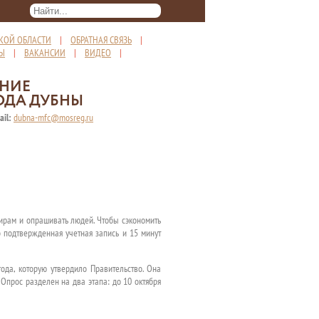
КОЙ ОБЛАСТИ
|
ОБРАТНАЯ СВЯЗЬ
|
ТЫ
|
ВАКАНСИИ
|
ВИДЕО
|
ЕНИЕ
ОДА ДУБНЫ
ail:
dubna-mfc@mosreg.ru
тирам и опрашивать людей. Чтобы сэкономить
о подтвержденная учетная запись и 15 минут
ода, которую утвердило Правительство. Она
 Опрос разделен на два этапа
: до 10 октября