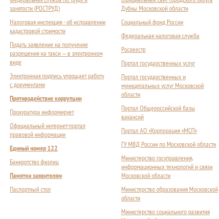
занятости (РОСТРУД)
Дубны Московской области
Налоговая инспекция - об исправлении
Социальный фонд России
кадастровой стоимости
Федеральная налоговая служба
Подать заявление на получение
Росреестр
разрешения на такси — в электронном
виде
Портал государственных услуг
Электронная подпись упрощает работу
Портал государственных и
с документами
муниципальных услуг Московской
области
Противодействие коррупции
Портал Общероссийской базы
Прокуратура информирует
вакансий
Официальный интернет-портал
Портал АО «Корпорация «МСП»
правовой информации
ГУ МВД России по Московской области
Единый номер 122
Министерство госуправления,
Банкротство физлиц
информационных технологий и связи
Памятки заявителям
Московской области
Паспортный стол
Министерство образования Московской
области
Министерство социального развития