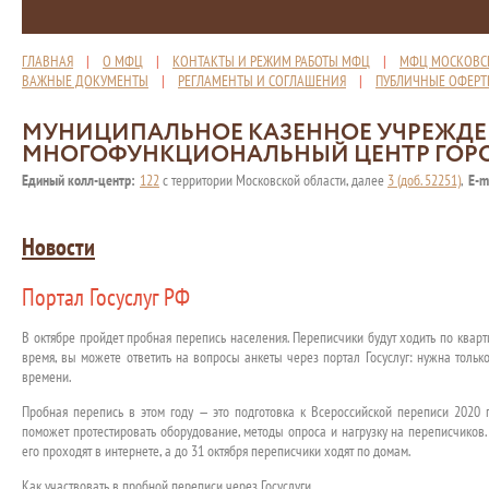
ГЛАВНАЯ
|
О МФЦ
|
КОНТАКТЫ И РЕЖИМ РАБОТЫ МФЦ
|
МФЦ МОСКОВС
ВАЖНЫЕ ДОКУМЕНТЫ
|
РЕГЛАМЕНТЫ И СОГЛАШЕНИЯ
|
ПУБЛИЧНЫЕ ОФЕР
МУНИЦИПАЛЬНОЕ КАЗЕННОЕ УЧРЕЖД
МНОГОФУНКЦИОНАЛЬНЫЙ ЦЕНТР ГОР
Единый колл-центр:
122
с территории Московской области, далее
3 (доб. 52251)
,
E-m
Новости
Портал Госуслуг РФ
В октябре пройдет пробная перепись населения. Переписчики будут ходить по квар
время, вы можете ответить на вопросы анкеты через портал Госуслуг: нужна тольк
времени.
Пробная перепись в этом году — это подготовка к Всероссийской переписи 2020 г
поможет протестировать оборудование, методы опроса и нагрузку на переписчиков.
его проходят в интернете, а до 31 октября переписчики ходят по домам.
Как участвовать в пробной переписи через Госуслуги.