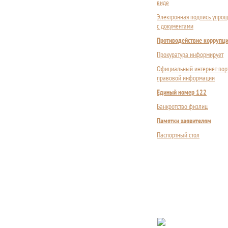
виде
Электронная подпись упрощ
с документами
Противодействие коррупц
Прокуратура информирует
Официальный интернет-пор
правовой информации
Единый номер 122
Банкротство физлиц
Памятки заявителям
Паспортный стол
Сложности с пол