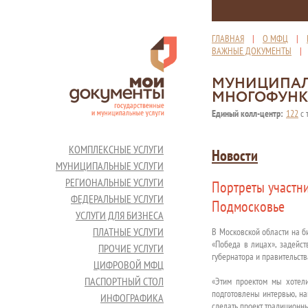
ГЛАВНАЯ
|
О МФЦ
|
ВАЖНЫЕ ДОКУМЕНТЫ
МУНИЦИПАЛ
МНОГОФУНК
Единый колл-центр:
122
с 
КОМПЛЕКСНЫЕ УСЛУГИ
Новости
МУНИЦИПАЛЬНЫЕ УСЛУГИ
РЕГИОНАЛЬНЫЕ УСЛУГИ
Портреты участн
ФЕДЕРАЛЬНЫЕ УСЛУГИ
Подмосковье
УСЛУГИ ДЛЯ БИЗНЕСА
ПЛАТНЫЕ УСЛУГИ
В Московской области на б
«Победа в лицах», задейст
ПРОЧИЕ УСЛУГИ
губернатора и правительств
ЦИФРОВОЙ МФЦ
ПАСПОРТНЫЙ СТОЛ
«Этим проектом мы хотели
подготовлены интервью, на
ИНФОГРАФИКА
сделать проект традиционн