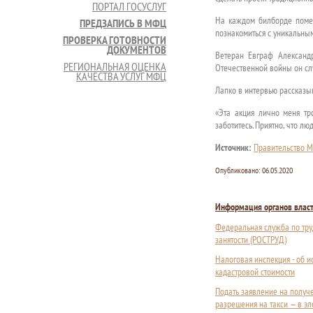
ПОРТАЛ ГОСУСЛУГ
На каждом билборде поме
ПРЕДЗАПИСЬ В МФЦ
познакомиться с уникальны
ПРОВЕРКА ГОТОВНОСТИ
ДОКУМЕНТОВ
Ветеран Евграф Александ
РЕГИОНАЛЬНАЯ ОЦЕНКА
Отечественной войны он сл
КАЧЕСТВА УСЛУГ МФЦ
Лапко в интервью рассказыв
«Эта акция лично меня тр
заботитесь. Приятно, что лю
Источник:
Правительство М
Опубликовано:
06.05.2020
Информация органов влас
Федеральная служба по тру
занятости (РОСТРУД)
Налоговая инспекция - об 
кадастровой стоимости
Подать заявление на получ
разрешения на такси — в э