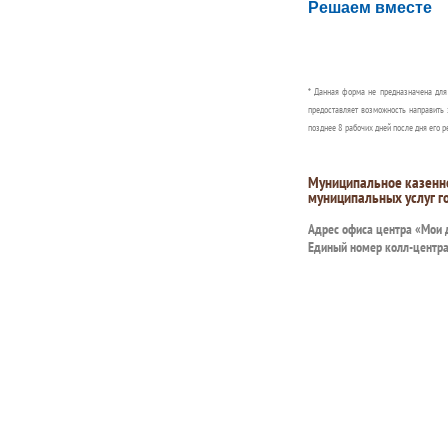
Решаем вместе
Сообщите об этом
* Данная форма не предназначена дл
предоставляет возможность направить 
позднее 8 рабочих дней после дня его р
Муниципальное казенн
муниципальных услуг г
Адрес офиса центра «Мои
Единый номер колл-центр