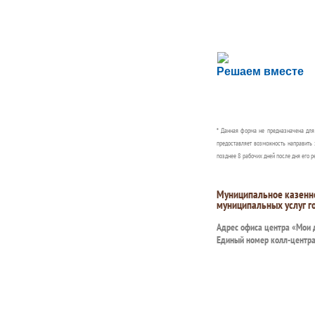
Сложности с пол
Решаем вместе
Сообщите об этом
* Данная форма не предназначена дл
предоставляет возможность направить 
позднее 8 рабочих дней после дня его р
Муниципальное казенн
муниципальных услуг г
Адрес офиса центра «Мои
Единый номер колл-центр