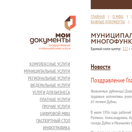
ГЛАВНАЯ
|
О МФЦ
|
ВАЖНЫЕ ДОКУМЕНТЫ
МУНИЦИПАЛ
МНОГОФУНК
Единый колл-центр:
122
с 
КОМПЛЕКСНЫЕ УСЛУГИ
Новости
МУНИЦИПАЛЬНЫЕ УСЛУГИ
РЕГИОНАЛЬНЫЕ УСЛУГИ
Поздравление Гла
ФЕДЕРАЛЬНЫЕ УСЛУГИ
Уважаемые дубненцы! Дорог
УСЛУГИ ДЛЯ БИЗНЕСА
трудовые коллективы учре
ПЛАТНЫЕ УСЛУГИ
65-летием Дубны.
ПРОЧИЕ УСЛУГИ
В июле 1956 года рабочий 
ЦИФРОВОЙ МФЦ
Ратмино, Александровка, К
ПАСПОРТНЫЙ СТОЛ
соседа Дубна и Иваньково 
ИНФОГРАФИКА