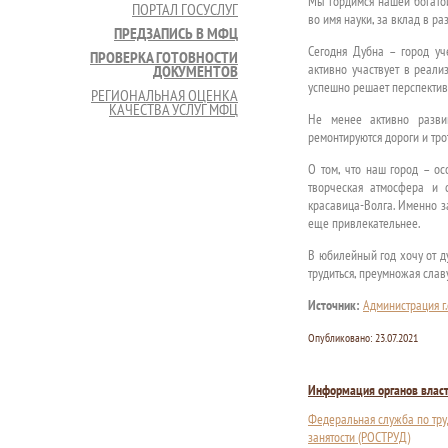
Мы гордимся нашей богато
ПОРТАЛ ГОСУСЛУГ
во имя науки, за вклад в р
ПРЕДЗАПИСЬ В МФЦ
Сегодня Дубна – город уч
ПРОВЕРКА ГОТОВНОСТИ
активно участвует в реал
ДОКУМЕНТОВ
успешно решает перспектив
РЕГИОНАЛЬНАЯ ОЦЕНКА
КАЧЕСТВА УСЛУГ МФЦ
Не менее активно развив
ремонтируются дороги и тр
О том, что наш город – ос
творческая атмосфера и 
красавица-Волга. Именно з
еще привлекательнее.
В юбилейный год хочу от д
трудиться, преумножая слав
Источник:
Администрация г.
Опубликовано:
23.07.2021
Информация органов влас
Федеральная служба по тру
занятости (РОСТРУД)