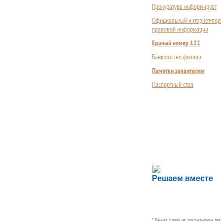
Прокуратура информирует
Официальный интернет-пор
правовой информации
Единый номер 122
Банкротство физлиц
Памятки заявителям
Паспортный стол
Сложности с пол
Решаем вместе
Сообщите об этом
* Данная форма не предназначена дл