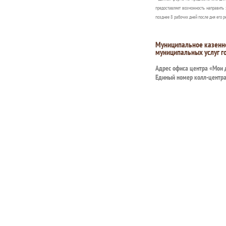
предоставляет возможность направить 
позднее 8 рабочих дней после дня его р
Муниципальное казенн
муниципальных услуг г
Адрес офиса центра «Мои
Единый номер колл-центр