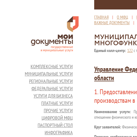
ГЛАВНАЯ
|
О МФЦ
|
ВАЖНЫЕ ДОКУМЕНТЫ
МУНИЦИПАЛ
МНОГОФУНК
Единый колл-центр:
122
с 
КОМПЛЕКСНЫЕ УСЛУГИ
Управление Феде
МУНИЦИПАЛЬНЫЕ УСЛУГИ
области
РЕГИОНАЛЬНЫЕ УСЛУГИ
ФЕДЕРАЛЬНЫЕ УСЛУГИ
1. Предоставлен
УСЛУГИ ДЛЯ БИЗНЕСА
производствам в
ПЛАТНЫЕ УСЛУГИ
ПРОЧИЕ УСЛУГИ
Наименование услуги:
П
отношении физического и ю
ЦИФРОВОЙ МФЦ
ПАСПОРТНЫЙ СТОЛ
Круг заявителей:
Физически
ИНФОГРАФИКА
Перечень необходимых до