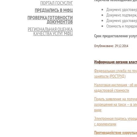
ПОРТАЛ ГОСУСЛУГ
Документ, удостове
ПРЕДЗАПИСЬ В МФЦ
Документ, подтверж
ПРОВЕРКА ГОТОВНОСТИ
Документ, удостове
ДОКУМЕНТОВ
Стоимость и порядок
РЕГИОНАЛЬНАЯ ОЦЕНКА
КАЧЕСТВА УСЛУГ МФЦ
Срок предоставления услуг
Опубликовано:
29.12.2014
Информация органов влас
Федеральная служба по тру
занятости (РОСТРУД)
Налоговая инспекция - об 
кадастровой стоимости
Подать заявление на получ
разрешения на такси — в э
виде
Электронная подпись упрощ
с документами
Противодействие коррупц