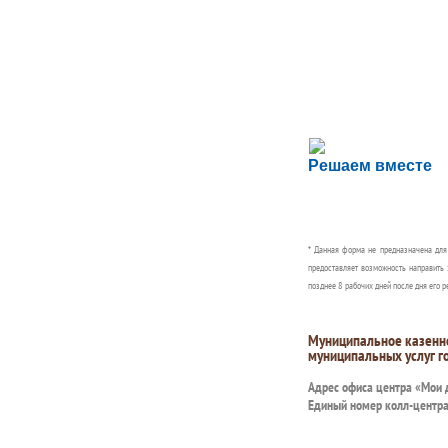
Сложности с пол
Решаем вместе
Сообщите об этом
* Данная форма не предназначена дл
предоставляет возможность направить 
позднее 8 рабочих дней после дня его р
Муниципальное казенн
муниципальных услуг г
Адрес офиса центра «Мои
Единый номер колл-центр