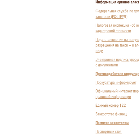
Информация органов влас
Федеральная служба по тру
занятости (РОСТРУД)
Налоговая инспекция - об 
кадастровой стоимости
Подать заявление на получ
разрешения на такси — в э
виде
Электронная подпись упрощ
с документами
Противодействие коррупц
Прокуратура информирует
Официальный интернет-пор
правовой информации
Единый номер 122
Банкротство физлиц
Памятки заявителям
Паспортный стол