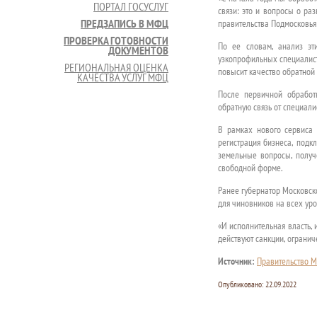
ПОРТАЛ ГОСУСЛУГ
связи: это и вопросы о раз
ПРЕДЗАПИСЬ В МФЦ
правительства Подмосковья
ПРОВЕРКА ГОТОВНОСТИ
По ее словам, анализ эт
ДОКУМЕНТОВ
узкопрофильных специалист
РЕГИОНАЛЬНАЯ ОЦЕНКА
повысит качество обратной 
КАЧЕСТВА УСЛУГ МФЦ
После первичной обработ
обратную связь от специал
В рамках нового сервиса
регистрация бизнеса, подк
земельные вопросы, получ
свободной форме.
Ранее губернатор Московск
для чиновников на всех уро
«И исполнительная власть, 
действуют санкции, огранич
Источник:
Правительство М
Опубликовано:
22.09.2022