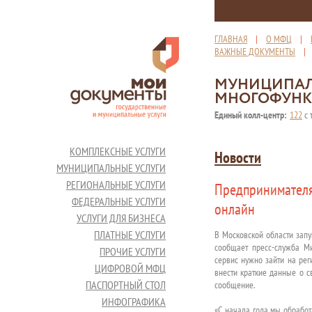
ГЛАВНАЯ
|
О МФЦ
|
ВАЖНЫЕ ДОКУМЕНТЫ
МУНИЦИПАЛ
МНОГОФУНК
Единый колл-центр:
122
с 
КОМПЛЕКСНЫЕ УСЛУГИ
Новости
МУНИЦИПАЛЬНЫЕ УСЛУГИ
РЕГИОНАЛЬНЫЕ УСЛУГИ
Предпринимателя
ФЕДЕРАЛЬНЫЕ УСЛУГИ
онлайн
УСЛУГИ ДЛЯ БИЗНЕСА
ПЛАТНЫЕ УСЛУГИ
В Московской области зап
сообщает пресс-служба Ми
ПРОЧИЕ УСЛУГИ
сервис нужно зайти на рег
ЦИФРОВОЙ МФЦ
внести краткие данные о с
ПАСПОРТНЫЙ СТОЛ
сообщение.
ИНФОГРАФИКА
«С начала года мы обработ