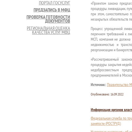
ПОРТАЛ ГОСУСЛУГ
«Проектом закона предлаг
процедуры ликвидации, пут
ПРЕДЗАПИСЬ В МФЦ
при этом, самостоятельно 
ПРОВЕРКА ГОТОВНОСТИ
незакрытых обязательств п
ДОКУМЕНТОВ
РЕГИОНАЛЬНАЯ ОЦЕНКА
Процесс упрощенной ликви
КАЧЕСТВА УСЛУГ МФЦ
перечнем требований к ли
МСП, компания не должна 
недвижимостью и транспо
реорганизации и банкротст
«Рассматриваемый законо
процедуры закрытия недейс
недобросовестным предп
предпринимателей в Москов
Источник:
Правительство М
Опубликовано:
16.09.2022
Информация органов влас
Федеральная служба по тру
занятости (РОСТРУД)
Налоговая инспекция - об 