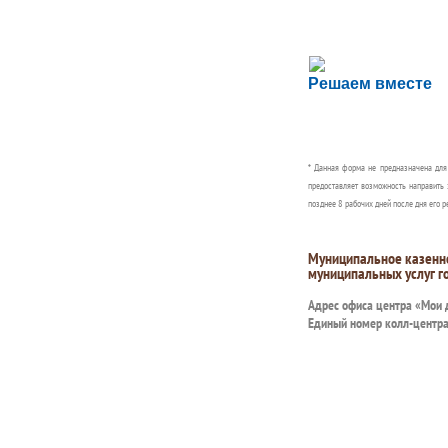
Сложности с пол
Решаем вместе
Сообщите об этом
* Данная форма не предназначена дл
предоставляет возможность направить 
позднее 8 рабочих дней после дня его р
Муниципальное казенн
муниципальных услуг г
Адрес офиса центра «Мои
Единый номер колл-центр