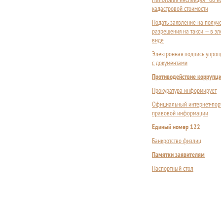
кадастровой стоимости
Подать заявление на получ
разрешения на такси — в э
виде
Электронная подпись упрощ
с документами
Противодействие коррупц
Прокуратура информирует
Официальный интернет-пор
правовой информации
Единый номер 122
Банкротство физлиц
Памятки заявителям
Паспортный стол