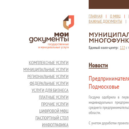
ГЛАВНАЯ
|
О МФЦ
|
ВАЖНЫЕ ДОКУМЕНТЫ
МУНИЦИПАЛ
МНОГОФУНК
Единый колл-центр:
122
с 
КОМПЛЕКСНЫЕ УСЛУГИ
Новости
МУНИЦИПАЛЬНЫЕ УСЛУГИ
РЕГИОНАЛЬНЫЕ УСЛУГИ
Предпринимателя
ФЕДЕРАЛЬНЫЕ УСЛУГИ
Подмосковье
УСЛУГИ ДЛЯ БИЗНЕСА
ПЛАТНЫЕ УСЛУГИ
Госдума одобрила в перв
индивидуальных предприн
ПРОЧИЕ УСЛУГИ
среднего предпринимательс
ЦИФРОВОЙ МФЦ
области.
ПАСПОРТНЫЙ СТОЛ
С учетом доработки проекта
ИНФОГРАФИКА